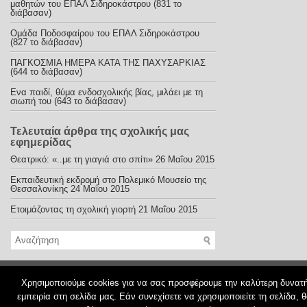
μαθητών του ΕΠΑΛ Σιδηροκάστρου (831 το
διάβασαν)
Ομάδα Ποδοσφαίρου του ΕΠΑΛ Σιδηροκάστρου
(827 το διάβασαν)
ΠΑΓΚΟΣΜΙΑ ΗΜΕΡΑ ΚΑΤΑ ΤΗΣ ΠΑΧΥΣΑΡΚΙΑΣ
(644 το διάβασαν)
Ενα παιδί, θύμα ενδοσχολικής βίας, μιλάει με τη
σιωπή του (643 το διάβασαν)
Τελευταία άρθρα της σχολικής μας
εφημερίδας
Θεατρικό: «..με τη γιαγιά στο σπίτι»
26 Μαΐου 2015
Εκπαιδευτική εκδρομή στο Πολεμικό Μουσείο της
Θεσσαλονίκης
24 Μαΐου 2015
Ετοιμάζοντας τη σχολική γιορτή
21 Μαΐου 2015
© 2026
Εφηβικές ανησυχίες
Χρησιμοποιούμε cookies για να σας προσφέρουμε την καλύτερη δυνατ
εμπειρία στη σελίδα μας. Εάν συνεχίσετε να χρησιμοποιείτε τη σελίδα, 