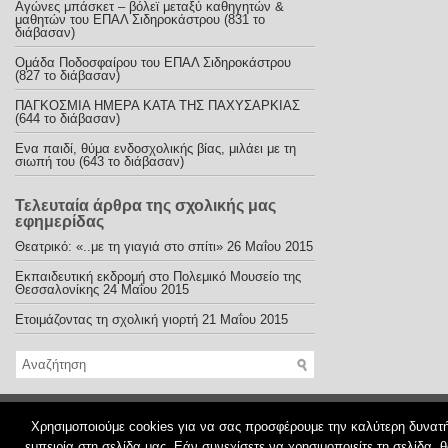
Αγώνες μπάσκετ – βόλεϊ μεταξύ καθηγητών &
μαθητών του ΕΠΑΛ Σιδηροκάστρου (831 το
διάβασαν)
Ομάδα Ποδοσφαίρου του ΕΠΑΛ Σιδηροκάστρου
(827 το διάβασαν)
ΠΑΓΚΟΣΜΙΑ ΗΜΕΡΑ ΚΑΤΑ ΤΗΣ ΠΑΧΥΣΑΡΚΙΑΣ
(644 το διάβασαν)
Ενα παιδί, θύμα ενδοσχολικής βίας, μιλάει με τη
σιωπή του (643 το διάβασαν)
Τελευταία άρθρα της σχολικής μας
εφημερίδας
Θεατρικό: «..με τη γιαγιά στο σπίτι»
26 Μαΐου 2015
Εκπαιδευτική εκδρομή στο Πολεμικό Μουσείο της
Θεσσαλονίκης
24 Μαΐου 2015
Ετοιμάζοντας τη σχολική γιορτή
21 Μαΐου 2015
© 2026
Εφηβικές ανησυχίες
Χρησιμοποιούμε cookies για να σας προσφέρουμε την καλύτερη δυνατ
εμπειρία στη σελίδα μας. Εάν συνεχίσετε να χρησιμοποιείτε τη σελίδα, 