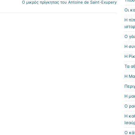
Ο μικρός πρίγκηπας του Antoine de Saint-Exupery
Οι κ
Η πί
ιστορ
Ο γά
Η συ
Η Ρίκ
Τα α
Η Μα
Περι
Η μα
Ο ρα
Η κα
Ισαύ
Ο κά