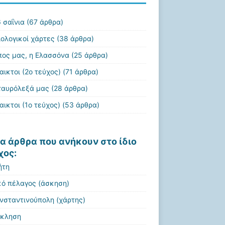
 σαΐνια
(67 άρθρα)
ιολογικοί χάρτες
(38 άρθρα)
πος μας, η Ελασσόνα
(25 άρθρα)
αικτοι (2ο τεύχος)
(71 άρθρα)
ταυρόλεξά μας
(28 άρθρα)
αικτοι (1ο τεύχος)
(53 άρθρα)
α άρθρα που ανήκουν στο ίδιο
χος:
ήτη
κό πέλαγος (άσκηση)
νσταντινούπολη (χάρτης)
κληση