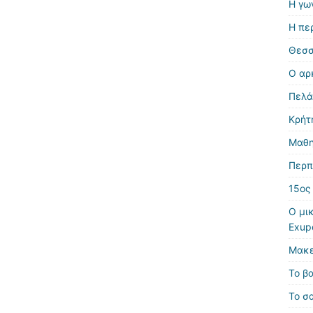
Η γω
Η πε
Θεσσ
Ο αρ
Πελά
Κρήτ
Μαθη
Περπ
15ος
Ο μικ
Exup
Μακε
Το β
Το σα