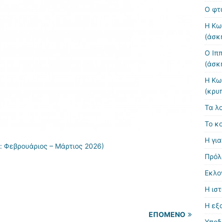
Ο φτ
Η Κω
(άσκ
Ο Ιπ
(άσκ
Η Κω
(κρυ
Τα λ
Το κ
Η γι
 Φεβρουάριος – Μάρτιος 2026)
Πρόλ
Εκλο
Η ισ
Η εξ
ΕΠΌΜΕΝΟ
Υποδ