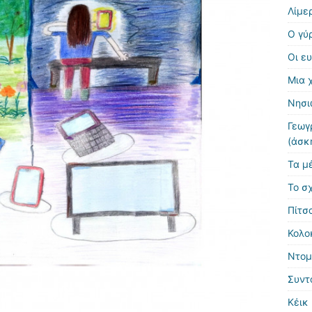
Λίμε
Ο γύ
Οι ευ
Μια 
Νησι
Γεωγ
(άσκ
Τα μ
Το σ
Πίτσ
Κολο
Ντομ
Συντ
Κέικ