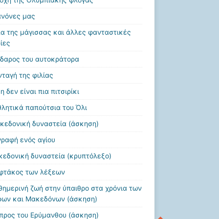
ανόνες μας
πα της μάγισσας και άλλες φανταστικές
ίες
ιδαρος του αυτοκράτορα
νταγή της φιλίας
η δεν είναι πια πιτσιρίκι
θλητικά παπούτσια του Όλι
κεδονική δυναστεία (άσκηση)
γραφή ενός αγίου
κεδονική δυναστεία (κρυπτόλεξο)
φτάκος των λέξεων
θημερινή ζωή στην ύπαιθρο στα χρόνια των
ρων και Μακεδόνων (άσκηση)
προς του Ερύμανθου (άσκηση)