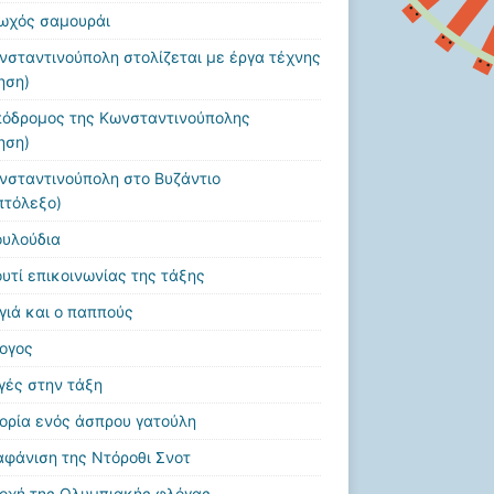
ωχός σαμουράι
νσταντινούπολη στολίζεται με έργα τέχνης
ηση)
πόδρομος της Κωνσταντινούπολης
ηση)
νσταντινούπολη στο Βυζάντιο
πτόλεξο)
ουλούδια
ουτί επικοινωνίας της τάξης
αγιά και ο παππούς
ογος
γές στην τάξη
τορία ενός άσπρου γατούλη
αφάνιση της Ντόροθι Σνοτ
οχή της Ολυμπιακής φλόγας