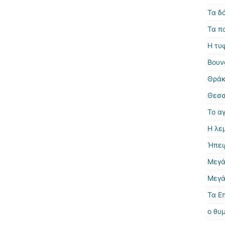
Τα δ
Τα π
Η τυ
Βουν
Θράκ
Θεσσ
Το α
Η λε
Ήπει
Μεγά
Μεγά
Τα Ε
ο θυ