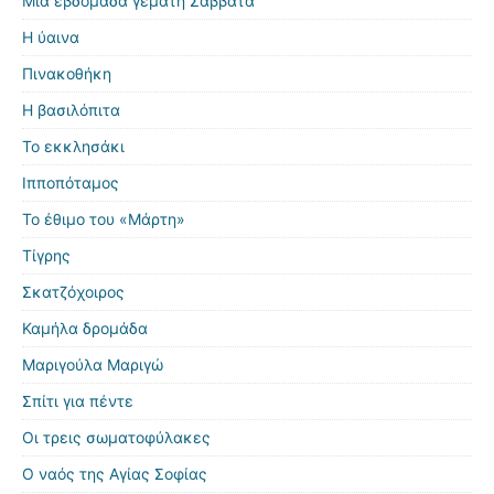
Μια εβδομάδα γεμάτη Σάββατα
Η ύαινα
Πινακοθήκη
Η βασιλόπιτα
Το εκκλησάκι
Ιπποπόταμος
Το έθιμο του «Μάρτη»
Τίγρης
Σκατζόχοιρος
Καμήλα δρομάδα
Μαριγούλα Μαριγώ
Σπίτι για πέντε
Οι τρεις σωματοφύλακες
Ο ναός της Αγίας Σοφίας