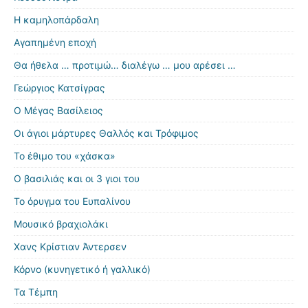
Η καμηλοπάρδαλη
Αγαπημένη εποχή
Θα ήθελα … προτιμώ… διαλέγω … μου αρέσει …
Γεώργιος Κατσίγρας
Ο Μέγας Βασίλειος
Οι άγιοι μάρτυρες Θαλλός και Τρόφιμος
Το έθιμο του «χάσκα»
Ο βασιλιάς και οι 3 γιοι του
Το όρυγμα του Ευπαλίνου
Μουσικό βραχιολάκι
Χανς Κρίστιαν Άντερσεν
Κόρνο (κυνηγετικό ή γαλλικό)
Τα Τέμπη