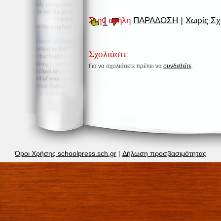
1
Στην στήλη
ΠΑΡΑΔΟΣΗ
|
Χωρίς Σχ
Σχολιάστε
Για να σχολιάσετε πρέπει να
συνδεθείτε
.
Όροι Χρήσης schoolpress.sch.gr
|
Δήλωση προσβασιμότητας