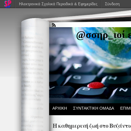
Ηλεκτρονικά Σχολικά Περιοδικά & Εφημερίδες
Σύνδεση
@σσηρ_ιοί 
ΑΡΧΙΚΗ
ΣΥΝΤΑΚΤΙΚΗ ΟΜΑΔΑ
ΕΠΙΜ
Η καθημερινή ζωή στο Βυζάντι