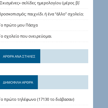
«Σκισμένες» σελίδες ημερολογίου (μέρος β΄)
Προσκοπισμός: παιχνίδι ή ένα “άλλο” σχολείο;
Το πρώτο μου Πάσχα
Το σχολείο που ονειρεύομαι
ΆΡΘΡΑ ΑΝΆ ΣΤΉΛΕΣ
ΔΗΜΟΦΙΛΉ ΆΡΘΡΑ
Το πρώτο τηλέφωνο (17130 το διάβασαν)