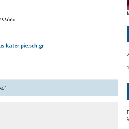
Ελλάδα
-kater.pie.sch.gr
ΑΣ"