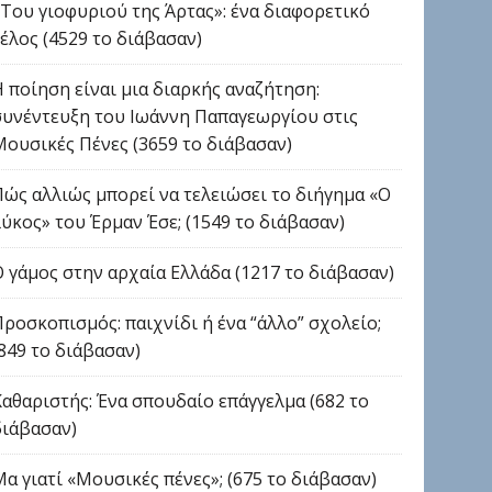
«Του γιοφυριού της Άρτας»: ένα διαφορετικό
τέλος (4529 το διάβασαν)
Η ποίηση είναι μια διαρκής αναζήτηση:
συνέντευξη του Ιωάννη Παπαγεωργίου στις
Μουσικές Πένες (3659 το διάβασαν)
Πώς αλλιώς μπορεί να τελειώσει το διήγημα «Ο
λύκος» του Έρμαν Έσε; (1549 το διάβασαν)
Ο γάμος στην αρχαία Ελλάδα (1217 το διάβασαν)
Προσκοπισμός: παιχνίδι ή ένα “άλλο” σχολείο;
(849 το διάβασαν)
Καθαριστής: Ένα σπουδαίο επάγγελμα (682 το
διάβασαν)
Μα γιατί «Μουσικές πένες»; (675 το διάβασαν)