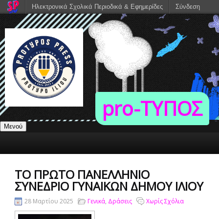
Ηλεκτρονικά Σχολικά Περιοδικά & Εφημερίδες
Σύνδεση
pro-TΥΠΟΣ
Μενού
TO ΠΡΏΤΟ ΠΑΝΕΛΛΉΝΙΟ
ΣΥΝΈΔΡΙΟ ΓΥΝΑΙΚΏΝ ΔΉΜΟΥ ΙΛΊΟΥ
28 Μαρτίου 2025
Γενικά
,
Δράσεις
Χωρίς Σχόλια