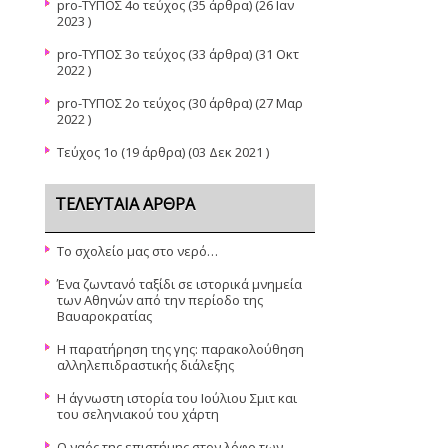
pro-TYΠΟΣ 4ο τεύχος
(35 άρθρα) (26 Ιαν
2023 )
pro-ΤΥΠΟΣ 3ο τεύχος
(33 άρθρα) (31 Οκτ
2022 )
pro-ΤΥΠΟΣ 2ο τεύχος
(30 άρθρα) (27 Μαρ
2022 )
Τεύχος 1ο
(19 άρθρα) (03 Δεκ 2021 )
ΤΕΛΕΥΤΑΊΑ ΆΡΘΡΑ
Το σχολείο μας στο νερό…
Ένα ζωντανό ταξίδι σε ιστορικά μνημεία
των Αθηνών από την περίοδο της
Βαυαροκρατίας
Η παρατήρηση της γης: παρακολούθηση
αλληλεπιδραστικής διάλεξης
Η άγνωστη ιστορία του Ιούλιου Σμιτ και
του σεληνιακού του χάρτη
Ο ναός της επιστήμης στον λόφο των