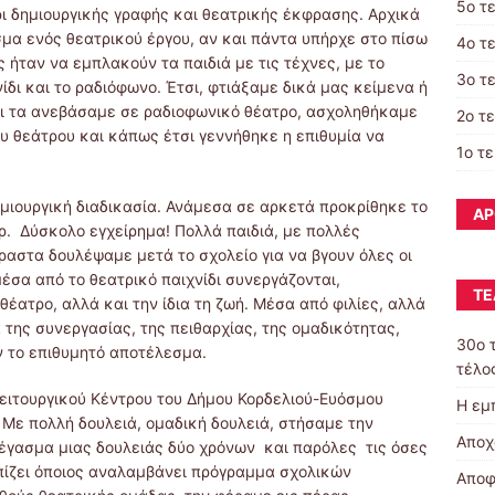
5ο τ
ι δημιουργικής γραφής και θεατρικής έκφρασης. Αρχικά
σμα ενός θεατρικού έργου, αν και πάντα υπήρχε στο πίσω
4ο τ
 ήταν να εμπλακούν τα παιδιά με τις τέχνες, με το
3ο τ
νίδι και το ραδιόφωνο. Έτσι, φτιάξαμε δικά μας κείμενα ή
ι τα ανεβάσαμε σε ραδιοφωνικό θέατρο, ασχοληθήκαμε
2ο τ
του θεάτρου και κάπως έτσι γεννήθηκε η επιθυμία να
1ο τ
ημιουργική διαδικασία. Ανάμεσα σε αρκετά προκρίθηκε το
ΆΡ
ρ. Δύσκολο εγχείρημα! Πολλά παιδιά, με πολλές
ραστα δουλέψαμε μετά το σχολείο για να βγουν όλες οι
 μέσα από το θεατρικό παιχνίδι συνεργάζονται,
ΤΕ
θέατρο, αλλά και την ίδια τη ζωή. Μέσα από φιλίες, αλλά
 της συνεργασίας, της πειθαρχίας, της ομαδικότητας,
30o 
ν το επιθυμητό αποτέλεσμα.
τέλος
ειτουργικού Κέντρου του Δήμου Κορδελιού-Ευόσμου
Η εμ
 Με πολλή δουλειά, ομαδική δουλειά, στήσαμε την
Αποχ
έγασμα μιας δουλειάς δύο χρόνων και παρόλες τις όσες
πίζει όποιος αναλαμβάνει πρόγραμμα σχολικών
Αποφ