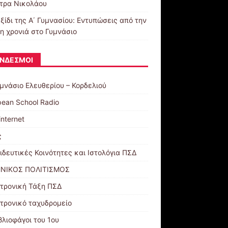
τρα Νικολάου
ξίδι της Α΄ Γυμνασίου: Εντυπώσεις από την
η χρονιά στο Γυμνάσιο
ΝΔΕΣΜΟΙ
υμνάσιο Ελευθερίου – Κορδελιού
pean School Radio
internet
ς
ιδευτικές Κοινότητες και Ιστολόγια ΠΣΔ
ΝΙΚΟΣ ΠΟΛΙΤΙΣΜΟΣ
τρονική Τάξη ΠΣΔ
τρονικό ταχυδρομείο
βλιοφάγοι του 1ου