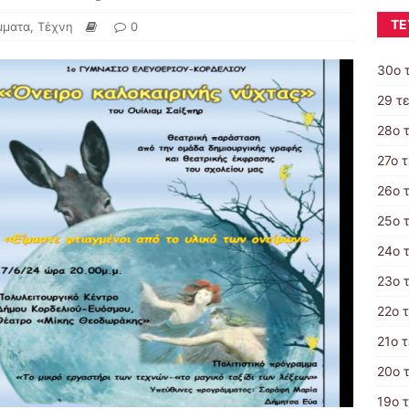
ΤΕ
μματα
,
Τέχνη
0
30ο 
29 τ
28ο 
27ο 
26ο 
25ο 
24ο 
23ο 
22ο 
21o 
20ο 
19ο 