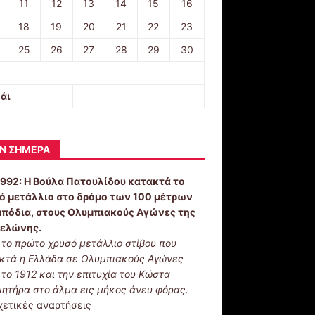
11
12
13
14
15
16
18
19
20
21
22
23
25
26
27
28
29
30
άι
Ν ΣΉΜΕΡΑ
1992:
Η Βούλα Πατουλίδου κατακτά το
ό μετάλλιο στο δρόμο των 100 μέτρων
μπόδια, στους Ολυμπιακούς Αγώνες της
ελώνης.
ι το πρώτο χρυσό μετάλλιο στίβου που
κτά η Ελλάδα σε Ολυμπιακούς Αγώνες
 το 1912 και την επιτυχία του Κώστα
λητήρα στο άλμα εις μήκος άνευ φόρας.
χετικές αναρτήσεις