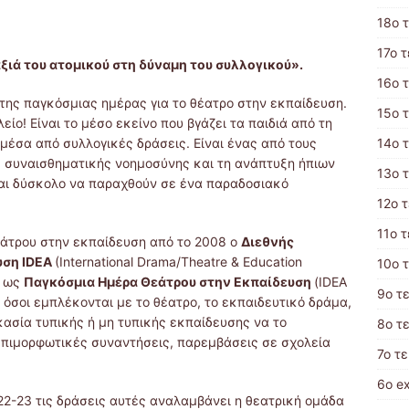
18ο 
17o 
αξιά του ατομικού στη δύναμη του συλλογικού».
16ο 
 της παγκόσμιας ημέρας για το θέατρο στην εκπαίδευση.
15ο 
είο! Είναι το μέσο εκείνο που βγάζει τα παιδιά από τη
14ο 
μέσα από συλλογικές δράσεις. Είναι ένας από τους
ς συναισθηματικής νοημοσύνης και τη ανάπτυξη ήπιων
13ο 
ίναι δύσκολο να παραχθούν σε ένα παραδοσιακό
12ο 
11ο 
θεάτρου στην εκπαίδευση από το 2008 ο
Διεθνής
υση IDEA
(International Drama/Theatre & Education
10o 
υ
ως
Παγκόσμια Ημέρα Θεάτρου στην Εκπαίδευση
(IDEA
9ο τ
ς όσοι εμπλέκονται με το θέατρο, το εκπαιδευτικό δράμα,
ικασία τυπικής ή μη τυπικής εκπαίδευσης να το
8ο τ
επιμορφωτικές συναντήσεις, παρεμβάσεις σε σχολεία
7ο τ
6ο e
22-23 τις δράσεις αυτές αναλαμβάνει η θεατρική ομάδα