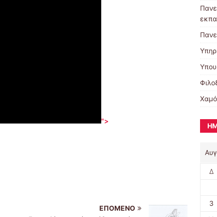
Πανε
εκπα
Πανε
Υπηρ
Υπου
Φιλο
Χαμό
">
ΗΜ
Αυγ
Δ
3
ΕΠΌΜΕΝΟ