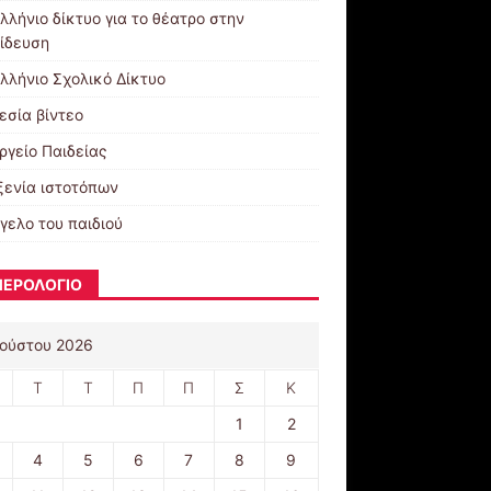
λλήνιο δίκτυο για το θέατρο στην
ίδευση
λλήνιο Σχολικό Δίκτυο
εσία βίντεο
ργείο Παιδείας
ξενία ιστοτόπων
γελο του παιδιού
ΕΡΟΛΟΓΙΟ
ούστου 2026
Τ
Τ
Π
Π
Σ
Κ
1
2
4
5
6
7
8
9