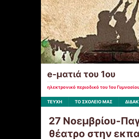
e-ματιά του 1ου
ηλεκτρονικό περιοδικό του 1ου Γυμνασίο
ΤΕΥΧΗ
ΤΟ ΣΧΟΛΕΙΟ ΜΑΣ
ΔΙΔΑΚ
27 Νοεμβρίου-Παγ
θέατρο στην εκπ