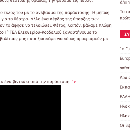
ούς θεατρικής ομάδας, την φέραμε εις πέρας.
Δήμη
Το τα
το τέλος του με το ανέβασμα της παράστασης. Ή μήπως
πρώτ
 για το θέατρο- άλλο ένα κέρδος της ύπαρξης των
ν το άφησε να τελειώσει. Φέτος, λοιπόν, βάλαμε πλώρη
ο
το 1
ΓΕΛ Ελευθερίου-Κορδελιού ξαναστήνουμε το
ΣΎ
«βαλίτσες μας» και ξεκινάμε για νέους προορισμούς με
1ο Γ
Euro
safer
Άρσι
τε ένα βιντεάκι από την παράσταση:
">
Εκπα
ΕΛΛΗ
Ηλεκ
Ηλεκ
Οι βι