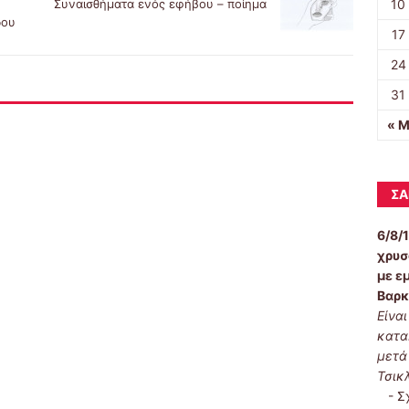
10
Συναισθήματα ενός εφήβου – ποίημα
δου
17
24
31
« Μ
ΣΑ
6/8/
χρυσ
με ε
Βαρκ
Είνα
κατα
μετά
Τσικ
-
Σ