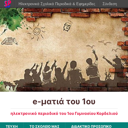
Ηλεκτρονικά Σχολικά Περιοδικά & Εφημερίδες
Σύνδεση
e-ματιά του 1ου
ηλεκτρονικό περιοδικό του 1ου Γυμνασίου Κορδελιού
ΤΕΥΧΗ
ΤΟ ΣΧΟΛΕΙΟ ΜΑΣ
ΔΙΔΑΚΤΙΚΟ ΠΡΟΣΩΠΙΚΟ