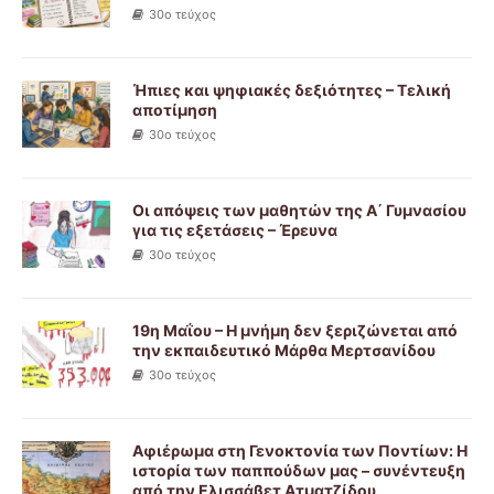
30ο τεύχος
Ήπιες και ψηφιακές δεξιότητες – Τελική
αποτίμηση
30ο τεύχος
Οι απόψεις των μαθητών της Α΄ Γυμνασίου
για τις εξετάσεις – Έρευνα
30ο τεύχος
19η Μαΐου – Η μνήμη δεν ξεριζώνεται από
την εκπαιδευτικό Μάρθα Μερτσανίδου
30ο τεύχος
Αφιέρωμα στη Γενοκτονία των Ποντίων: Η
ιστορία των παππούδων μας – συνέντευξη
από την Ελισσάβετ Ατματζίδου