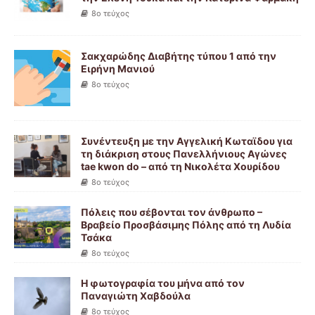
8ο τεύχος
Σακχαρώδης Διαβήτης τύπου 1 από την
Ειρήνη Μανιού
8ο τεύχος
Συνέντευξη με την Αγγελική Κωταϊδου για
τη διάκριση στους Πανελλήνιους Αγώνες
tae kwon do – από τη Νικολέτα Χουρίδου
8ο τεύχος
Πόλεις που σέβονται τον άνθρωπο –
Βραβείο Προσβάσιμης Πόλης από τη Λυδία
Τσάκα
8ο τεύχος
Η φωτογραφία του μήνα από τον
Παναγιώτη Χαβδούλα
8ο τεύχος