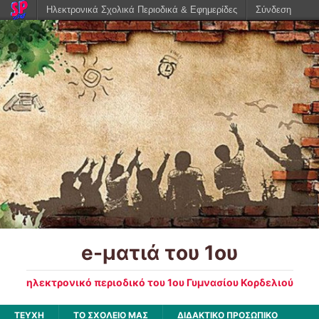
Ηλεκτρονικά Σχολικά Περιοδικά & Εφημερίδες
Σύνδεση
e-ματιά του 1ου
ηλεκτρονικό περιοδικό του 1ου Γυμνασίου Κορδελιού
ΤΕΥΧΗ
ΤΟ ΣΧΟΛΕΙΟ ΜΑΣ
ΔΙΔΑΚΤΙΚΟ ΠΡΟΣΩΠΙΚΟ