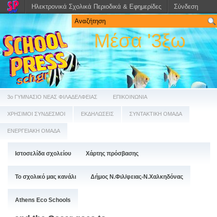
Ηλεκτρονικά Σχολικά Περιοδικά & Εφημερίδες
Σύνδεση
Μέσα '3ξω
3ο ΓΥΜΝΑΣΙΟ ΝΕΑΣ ΦΙΛΑΔΕΛΦΕΙΑΣ
ΕΠΙΚΟΙΝΩΝΙΑ
ΧΡΗΣΙΜΟΙ ΣΥΝΔΕΣΜΟΙ
ΕΚΔΗΛΩΣΕΙΣ
ΣΥΝΤΑΚΤΙΚΗ ΟΜΑΔΑ
ΕΝΕΡΓΕΙΑΚΗ ΟΜΑΔΑ
Ιστοσελίδα σχολείου
Χάρτης πρόσβασης
Το σχολικό μας κανάλι
Δήμος Ν.Φιλ/φειας-Ν.Χαλκηδόνας
Athens Eco Schools