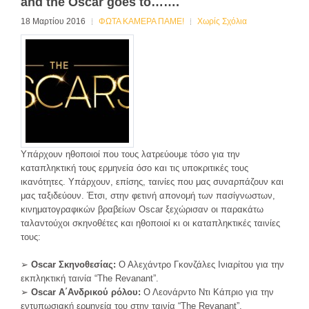
and the Oscar goes to…….
18 Μαρτίου 2016
ΦΩΤΑ ΚΑΜΕΡΑ ΠΑΜΕ!
Χωρίς Σχόλια
Υπάρχουν ηθοποιοί που τους λατρεύουμε τόσο για την
καταπληκτική τους ερμηνεία όσο και τις υποκριτικές τους
ικανότητες. Υπάρχουν, επίσης, ταινίες που μας συναρπάζουν και
μας ταξιδεύουν. Έτσι, στην φετινή απονομή των πασίγνωστων,
κινηματογραφικών βραβείων Oscar ξεχώρισαν οι παρακάτω
ταλαντούχοι σκηνοθέτες και ηθοποιοί κι οι καταπληκτικές ταινίες
τους:
➢
Oscar Σκηνοθεσίας:
Ο Αλεχάντρο Γκονζάλες Ινιαρίτου για την
εκπληκτική ταινία “The Revanant”.
➢
Oscar Α΄Ανδρικού ρόλου:
Ο Λεονάρντο Ντι Κάπριο για την
εντυπωσιακή ερμηνεία του στην ταινία “The Revanant”.