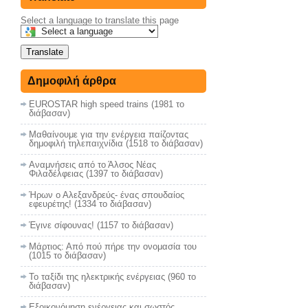
Select a language to translate this page
Translate
Δημοφιλή άρθρα
EUROSTAR high speed trains (1981 το
διάβασαν)
Μαθαίνουμε για την ενέργεια παίζοντας
δημοφιλή τηλεπαιχνίδια (1518 το διάβασαν)
Αναμνήσεις από το Άλσος Νέας
Φιλαδέλφειας (1397 το διάβασαν)
Ήρων ο Αλεξανδρεύς- ένας σπουδαίος
εφευρέτης! (1334 το διάβασαν)
Έγινε σίφουνας! (1157 το διάβασαν)
Μάρτιος: Από πού πήρε την ονομασία του
(1015 το διάβασαν)
Το ταξίδι της ηλεκτρικής ενέργειας (960 το
διάβασαν)
Εξοικονόμηση ενέργειας και σωστός