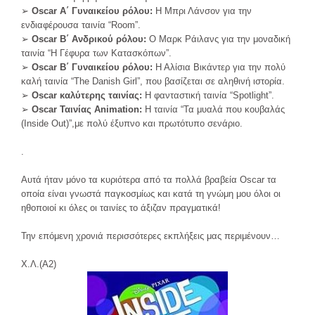
➢
Oscar Α΄ Γυναικείου ρόλου:
Η Μπρι Λάνσον για την
ενδιαφέρουσα ταινία “Room”.
➢
Oscar Β΄ Ανδρικού ρόλου:
Ο Μαρκ Ράιλανς για την μοναδική
ταινία “Η Γέφυρα των Κατασκόπων”.
➢
Oscar Β΄ Γυναικείου ρόλου:
Η Αλίσια Βικάντερ για την πολύ
καλή ταινία “The Danish Girl”, που βασίζεται σε αληθινή ιστορία.
➢
Oscar καλύτερης ταινίας:
Η φανταστική ταινία “Spotlight”.
➢
Oscar Ταινίας Animation:
Η ταινία “Τα μυαλά που κουβαλάς
(Inside Out)”,με πολύ έξυπνο και πρωτότυπο σενάριο.
.
Αυτά ήταν μόνο τα κυριότερα από τα πολλά βραβεία Oscar τα
οποία είναι γνωστά παγκοσμίως και κατά τη γνώμη μου όλοι οι
ηθοποιοί κι όλες οι ταινίες το άξιζαν πραγματικά!
Την επόμενη χρονιά περισσότερες εκπλήξεις μας περιμένουν…
X.Λ.(Α2)