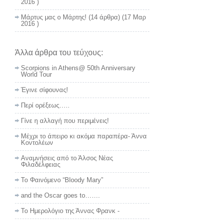
2016 )
Μάρτυς μας ο Μάρτης!
(14 άρθρα) (17 Μαρ
2016 )
Άλλα άρθρα του τεύχους:
Scorpions in Athens@ 50th Anniversary
World Tour
Έγινε σίφουνας!
Περί ορέξεως…..
Γίνε η αλλαγή που περιμένεις!
Μέχρι το άπειρο κι ακόμα παραπέρα- Άννα
Κοντολέων
Αναμνήσεις από το Άλσος Νέας
Φιλαδέλφειας
Το Φαινόμενο “Bloody Mary”
and the Oscar goes to…….
Το Ημερολόγιο της Άννας Φρανκ -