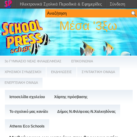
Ηλεκτρονικά Σχολικά Περιοδικά & Εφημερίδες
Σύνδεση
Μέσα '3ξω
3ο ΓΥΜΝΑΣΙΟ ΝΕΑΣ ΦΙΛΑΔΕΛΦΕΙΑΣ
ΕΠΙΚΟΙΝΩΝΙΑ
ΧΡΗΣΙΜΟΙ ΣΥΝΔΕΣΜΟΙ
ΕΚΔΗΛΩΣΕΙΣ
ΣΥΝΤΑΚΤΙΚΗ ΟΜΑΔΑ
ΕΝΕΡΓΕΙΑΚΗ ΟΜΑΔΑ
Ιστοσελίδα σχολείου
Χάρτης πρόσβασης
Το σχολικό μας κανάλι
Δήμος Ν.Φιλ/φειας-Ν.Χαλκηδόνας
Athens Eco Schools