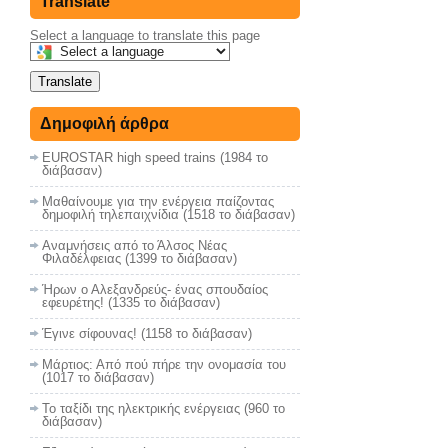
Translate
Select a language to translate this page
Translate
Δημοφιλή άρθρα
EUROSTAR high speed trains (1984 το
διάβασαν)
Μαθαίνουμε για την ενέργεια παίζοντας
δημοφιλή τηλεπαιχνίδια (1518 το διάβασαν)
Αναμνήσεις από το Άλσος Νέας
Φιλαδέλφειας (1399 το διάβασαν)
Ήρων ο Αλεξανδρεύς- ένας σπουδαίος
εφευρέτης! (1335 το διάβασαν)
Έγινε σίφουνας! (1158 το διάβασαν)
Μάρτιος: Από πού πήρε την ονομασία του
(1017 το διάβασαν)
Το ταξίδι της ηλεκτρικής ενέργειας (960 το
διάβασαν)