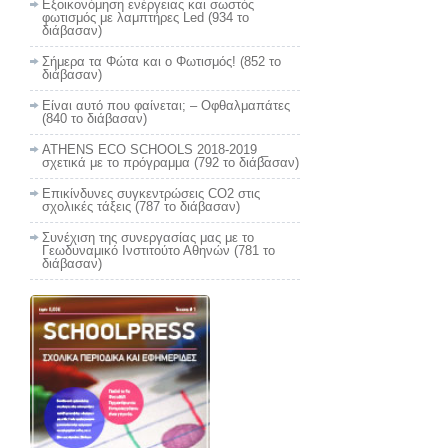
Εξοικονόμηση ενέργειας και σωστός
φωτισμός με λαμπτήρες Led (934 το
διάβασαν)
Σήμερα τα Φώτα και ο Φωτισμός! (852 το
διάβασαν)
Είναι αυτό που φαίνεται; – Οφθαλμαπάτες
(840 το διάβασαν)
ATHENS ECO SCHOOLS 2018-2019 _
σχετικά με το πρόγραμμα (792 το διάβασαν)
Επικίνδυνες συγκεντρώσεις CO2 στις
σχολικές τάξεις (787 το διάβασαν)
Συνέχιση της συνεργασίας μας με το
Γεωδυναμικό Ινστιτούτο Αθηνών (781 το
διάβασαν)