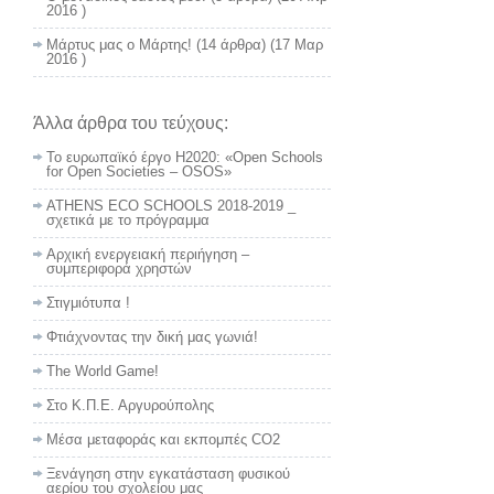
2016 )
Μάρτυς μας ο Μάρτης!
(14 άρθρα) (17 Μαρ
2016 )
Άλλα άρθρα του τεύχους:
Το ευρωπαϊκό έργο Η2020: «Οpen Schools
for Open Societies – ΟSOS»
ATHENS ECO SCHOOLS 2018-2019 _
σχετικά με το πρόγραμμα
Αρχική ενεργειακή περιήγηση –
συμπεριφορά χρηστών
Στιγμιότυπα !
Φτιάχνοντας την δική μας γωνιά!
Τhe World Game!
Στο Κ.Π.Ε. Αργυρούπολης
Μέσα μεταφοράς και εκπομπές CO2
Ξενάγηση στην εγκατάσταση φυσικού
αερίου του σχολείου μας