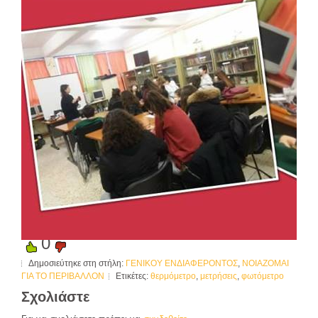
0
Δημοσιεύτηκε στη στήλη:
ΓΕΝΙΚΟΥ ΕΝΔΙΑΦΕΡΟΝΤΟΣ
,
ΝΟΙΑΖΟΜΑΙ
ΓΙΑ ΤΟ ΠΕΡΙΒΑΛΛΟΝ
Ετικέτες:
θερμόμετρο
,
μετρήσεις
,
φωτόμετρο
Σχολιάστε