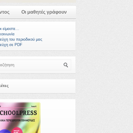
ντος
Οι μαθητές γράφουν
οι είμαστε…
κοινωνία
τεύχη του περιοδικού μας
τεύχη σε PDF
ζήτηση
κέτες