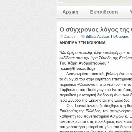
Αρχική
Εκπαίδευση
Ο σύγχρονος λόγος της
Δεκ. 07
Βιβλία
,
Λάβαμε
,
Πολιτισμός
ΑΝΟΙΓΜΑ ΣΤΗ ΚΟΙΝΩΝΙΑ
*
Με άρθρα ποικίλης ύλης κυκλοφόρησε το
εκδίδεται από την Ιερά Σύνοδο της Εκκλησ
Tου Χάρη Ανδρεόπουλου
*
xaan@
theo.
auth.
gr
Ανανεωμένο ποιοτικά, βελτιωμένο αισθη
το άνοιγμά του στην ευρύτερη επιστημονικ
περιοδικό «Θεολογία», στο νέο του – από
Συμβούλου του Παιδαγωγικού Ινστιτούτου,
περιοδικό με ιστορική διαδρομή άνω των 8
Ιερά Σύνοδο της Εκκλησίας της Ελλάδος, 
O κ. Γιαγκάζογλου διαδέχθηκε στη θέση 
Εκκλησίας της Ελλάδος, τον αποχωρήσαντα
καθηγητή του πανεπιστημίου Αθηνών κ. Ε
ανταποκρίνεται στις προκλήσεις των καιρ
του χαρακτήρα μπορεί να γίνει πιο δυναμι