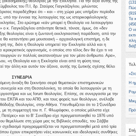
 (ακαδημαϊκής) θεολογίας με την Εκκλησία. Για την αξία αυτής της
(13
Σύμβουλος του Π.Ι, δρ. Σταύρος Γιαγκάζογλου, μιλώντας
Πώς
Λάρισας παραδέχθηκε ότι – και – στη χώρα μας υπήρξαν περίοδοι
(91
 υπό την έννοια της λειτουργίας της ως ιστορικοφιλολογικής
Τα 
κκλησίας. Στο ερώτημα «εάν μπορεί η Θεολογία να λειτουργήσει
(45
 ο κ. Γιαγκάζογλου απάντησε θετικά, τόνισε, όμως, ότι «δεν
Ο ν
ξης θεολογίας είναι η ζωντανή εκκλησιαστική παράδοση, από την
εκπ
ε θα καταντήσει μια μουσειακή – αρχαιολογική επιστήμη, η δε
πλη
σή της, διότι η Θεολογία υπηρετεί την Εκκλησία αλλά και η
διά
ιεροκρατικός οργανισμός, ο οποίος στο τέλος δεν θα έχει τι να
ετουργιών εν πολλοίς ακατανοήτων για τον μέσο άνθρωπο. Αρα»,
ου, «η Θεολογία και η Εκκλησία είναι από τη φύση τους
Τελ
εί την άλλη και αυτόν τον άξονα, αυτής της ζωτικής σχέσης θέλει
»Στ
ΣΥΝΕΔΡΙΑ
ενη άνοιξη θα ξεκινήσει σειρά θεματικών επιστημονικών
Η η
 συνεχεία και στη Θεσσαλονίκη, τα οποία θα λειτουργούν με τη
Ρομ
ργαστήρια και ως forum θεολογίας. Επίσης, σε συνεργασία με την
 του ΕΚΠΑ και του ΑΠΘ, και τους φορείς των θεολόγων, ανέλαβε
Μικ
θόδοξης Θεολογίας, στην Αθήνα. Υπενθυμίζεται ότι το 1
Συνέδριο
ο
 με τη συμμετοχή του π. Γ. Φλωρόφσκι, ο οποίος μάλιστα είχε
Πρό
Πατέρες» και το Β’ Συνέδριο είχε πραγματοποιηθεί το 1976 υπό
ου θεμελίωσε στη χώρα μας τις Βιβλικές σπουδές, του Σάββα
 σχεδιασμό προγραμματίζεται να πραγματοποιηθεί μετά από τρία
Στή
που έχουν επικρατήσει νέες κοινωνικές και ιδεολογικές συνθήκες