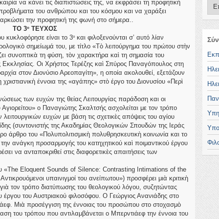
ιρία να κάνει τις διαπιστώσεις της, να εκφράσει τη προφητική
προβλήματα του ανθρώπου και του κόσμου και να χαράξει
σαρκώσει την προφητική της φωνή στο σήμερα..
ΤΟ 3
ΤΕΥΧΟΣ
ο
υ κυκλοφόρησε είναι το 3
και φιλοξενούνται σ’ αυτό λίαν
ο
Σύν
ρολογικὸ σημείωμά του, με τίτλο «Τὸ λειτούργημα του πρώτου στὴν
Εκπ
ει συνοπτικὰ τη φύση, τὸν χαρακτήρα καὶ τη σημασία του
ης Εκκλησίας. Οι Χρήστος Τερέζης καὶ Σπύρος Παναγόπουλος στη
Ηλε
ραρχία στον Διονύσιο Αρεοπαγίτη», η οποία ακολουθεί, εξετάζουν
 χριστιανικὴ έννοια της «αγάπης» στὸ έργο του Διονυσίου «Περὶ
Ηλε
Παν
ώσεως των ευχών της θείας Λειτουργίας παράδοση και οι
υ Αγιορείτου» ο Παναγιώτης Σκαλτσής ασχολείται με τον τρόπο
Υπη
λειτουργικών ευχών με βάση τις σχετικὲς απόψεις του αγίου
ίδης (συντονιστής της Ακαδημίας Θεολογικών Σπουδών της Ιεράς
Υπο
ρο άρθρο του «Πολυπολιτισμικὴ πολυθρησκευτικὴ κοινωνία και το
Φιλ
 την ανάγκη προσαρμογής του κατηχητικού καὶ ποιμαντικού έργου
έσει να ανταποκριθεί στις διαφορετικὲς απαιτήσεις των
he Eloquent Sounds of Silence: Contrasting Intimations of the
: Αντικρουόμενοι υπαινιγμοί του ανείπωτου») προσφέρει μιὰ κριτικὴ
 γιὰ τον τρόπο διατύπωσης του θεολογικού λόγου, συζητώντας
 έργου του Αυστριακού φιλοσόφου. Ο Γεώργιος Ανανιάδης στο
άεφ. Μιὰ προσέγγιση της έννοιας του προσώπου στο στοχασμὸ
ίαση του τρόπου που αντιλαμβάνεται ο Μπερντιάεφ την έννοια του