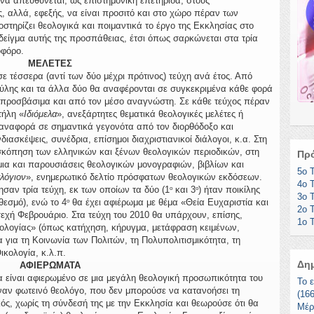
να απευθύνεται, ως επιστημονική επετηρίδα, στους
ς, αλλά, εφεξής, να είναι προσιτό και στο χώρο πέραν των
ποστηρίζει θεολογικά και ποιμαντικά το έργο της Εκκλησίας στο
δείγμα αυτής της προσπάθειας, έτσι όπως σαρκώνεται στα τρία
οφόρο.
ΜΕΛΕΤΕΣ
έσσερα (αντί των δύο μέχρι πρότινος) τεύχη ανά έτος. Από
ς ύλης και τα άλλα δύο θα αναφέρονται σε συγκεκριμένα κάθε φορά
 προσβάσιμα και από τον μέσο αναγνώστη. Σε κάθε τεύχος πέραν
τήλη «
Ιδιόμελα
», ανεξάρτητες θεματικά θεολογικές μελέτες ή
 αναφορά σε σημαντικά γεγονότα από τον διορθόδοξο και
ιασκέψεις, συνέδρια, επίσημοι διαχριστιανικοί διάλογοι, κ.α. Στη
σκόπηση των ελληνικών και ξένων θεολογικών περιοδικών, στη
Πρ
κίμια και παρουσιάσεις θεολογικών μονογραφιών, βιβλίων και
5ο 
λόγιον
», ενημερωτικό δελτίο πρόσφατων θεολογικών εκδόσεων.
4ο 
αν τρία τεύχη, εκ των οποίων τα δύο (1
και 3
) ήταν ποικίλης
ο
ο
3ο 
θεσμό), ενώ το 4
θα έχει αφιέρωμα με θέμα «Θεία Ευχαριστία και
ο
2ο 
εχή Φεβρουάριο. Στα τεύχη του 2010 θα υπάρχουν, επίσης,
1o 
ολογίας» (όπως κατήχηση, κήρυγμα, μετάφραση κειμένων,
α για τη Κοινωνία των Πολιτών, τη Πολυπολιτισμικότητα, τη
ικολογία, κ.λ.π.
Δη
ΑΦΙΕΡΩΜΑΤΑ
είναι αφιερωμένο σε μια μεγάλη θεολογική προσωπικότητα του
Το 
ναν φωτεινό θεολόγο, που δεν μπορούσε να κατανοήσει τη
(16
ός, χωρίς τη σύνδεσή της με την Εκκλησία και θεωρούσε ότι θα
Μέρ