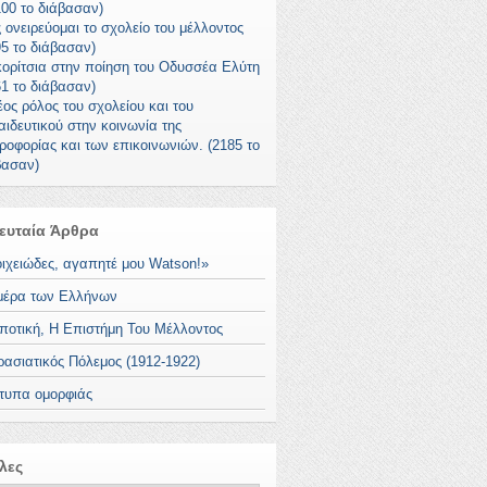
100 το διάβασαν)
 ονειρεύομαι το σχολείο του μέλλοντος
95 το διάβασαν)
κορίτσια στην ποίηση του Οδυσσέα Ελύτη
61 το διάβασαν)
έος ρόλος του σχολείου και του
αιδευτικού στην κοινωνία της
ροφορίας και των επικοινωνιών. (2185 το
βασαν)
ευταία Άρθρα
οιχειώδες, αγαπητέ μου Watson!»
μέρα των Ελλήνων
ποτική, Η Επιστήμη Του Μέλλοντος
ρασιατικός Πόλεμος (1912-1922)
τυπα ομορφιάς
λες