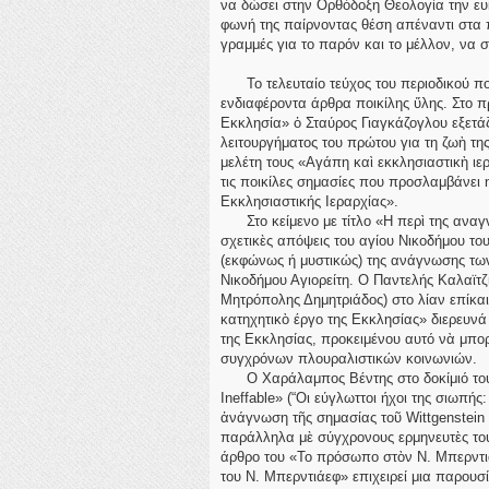
να δώσει στην Ορθόδοξη Θεολογία την ευκα
φωνή της παίρνοντας θέση απέναντι στα 
γραμμές για το παρόν και το μέλλον, να 
Το τελευταίο τεύχος του περιοδικού πο
ενδιαφέροντα άρθρα ποικίλης ὕλης. Στο π
Εκκλησία» ὁ Σταύρος Γιαγκάζογλου εξετάζ
λειτουργήματος του πρώτου για τη ζωὴ τ
μελέτη τους «Αγάπη καὶ εκκλησιαστικὴ ιε
τις ποικίλες σημασίες που προσλαμβάνει η
Εκκλησιαστικής Ιεραρχίας».
Στο κείμενο με τίτλο «Η περὶ της αναγν
σχετικὲς απόψεις του αγίου Νικοδήμου το
(εκφώνως ή μυστικώς) της ανάγνωσης των 
Νικοδήμου Αγιορείτη. Ο Παντελής Καλαϊτζ
Μητρόπολης Δημητριάδος) στο λίαν επίκαι
κατηχητικὸ έργο της Εκκλησίας» διερευνά
της Εκκλησίας, προκειμένου αυτό νὰ μπορ
συγχρόνων πλουραλιστικών κοινωνιών.
Ο Χαράλαμπος Βέντης στο δοκίμιό του «T
Ineffable» (“Oι εύγλωττοι ήχοι της σιωπής
ἀνάγνωση τῆς σημασίας τοῦ Wittgenstein
παράλληλα μὲ σύγχρονους ερμηνευτὲς του
άρθρο του «Το πρόσωπο στὸν Ν. Μπερντι
του Ν. Μπερντιάεφ» επιχειρεί μια παρουσ