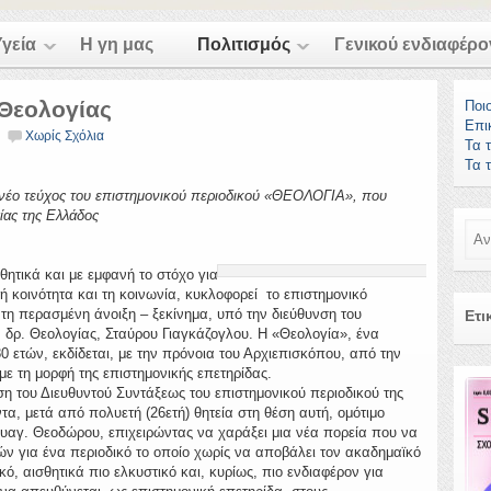
Υγεία
Η γη μας
Πολιτισμός
Γενικού ενδιαφέρο
 Θεολογίας
Ποι
Επι
Χωρίς Σχόλια
Τα 
Τα 
 νέο τεύχος του επιστημονικού περιοδικού «ΘΕΟΛΟΓΙΑ», που
ίας της Ελλάδος
Ανα
τικά και με εμφανή το στόχο για
ή κοινότητα και τη κοινωνία, κυκλοφορεί το επιστημονικό
 τη περασμένη άνοιξη – ξεκίνημα, υπό την διεύθυνση του
Ετι
 δρ. Θεολογίας, Σταύρου Γιαγκάζογλου. Η «Θεολογία», ένα
0 ετών, εκδίδεται, με την πρόνοια του Αρχιεπισκόπου, από την
με τη μορφή της επιστημονικής επετηρίδας.
του Διευθυντού Συντάξεως του επιστημονικού περιοδικού της
, μετά από πολυετή (26ετή) θητεία στη θέση αυτή, ομότιμο
υαγ. Θεοδώρου, επιχειρώντας να χαράξει μια νέα πορεία που να
ών για ένα περιοδικό το οποίο χωρίς να αποβάλει τον ακαδημαϊκό
κό, αισθητικά πιο ελκυστικό και, κυρίως, πιο ενδιαφέρον για