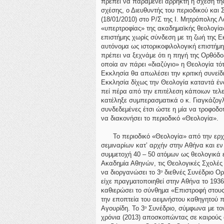
πρέπει να παραμένει άρρηκτη η σχέση της
σχέσης, ο Διευθυντής του περιοδικού και 
(18/01/2010) στο Ρ/Σ της Ι. Μητρόπολης 
«υπερτροφίας» της ακαδημαϊκής θεολογίας,
επιστήμης χωρίς σύνδεση με τη ζωή της Ε
αυτόνομα ως ιστορικοφιλολογική επιστήμη»
πρέπει να ξεχνάμε ότι η πηγή της Ορθόδο
οποία αν πάρει «διαζύγιο» η Θεολογία τότ
Εκκλησία θα απωλέσει την κριτική συνείδη
Εκκλησία δίχως την Θεολογία καταντά ένα 
πεί πέρα από την επιτέλεση κάποιων τελ
κατέληξε συμπερασματικά ο κ. Γιαγκάζογλ
συνδεδεμένες έτσι ώστε η μία να τροφοδοτ
να διακονήσει το περιοδικό «Θεολογία».
Το περιοδικό «Θεολογία» από την ερχόμ
σεμιναρίων κατ’ αρχήν στην Αθήνα και εν
συμμετοχή 40 – 50 ατόμων ως θεολογικά ε
Ακαδημία Αθηνών, τις Θεολογικές Σχολές
να διοργανώσει το 3
διεθνές Συνέδριο Ορ
ο
είχε πραγματοποιηθεί στην Αθήνα το 1936,
καθιερώσει το σύνθημα «Επιστροφή στους 
την εποπτεία του αειμνήστου καθηγητού π
Αγουρίδη. Το 3
Συνέδριο, σύμφωνα με τον
ο
χρόνια (2013) αποσκοπώντας σε καιρούς ό