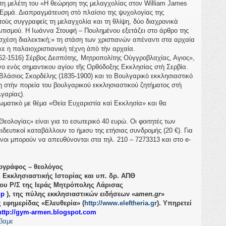
η μελέτη του «Η θεώρηση της μελαγχολίας στον William James
υ Ερμά. Διαπραγμάτευση στὸ πλαίσιο της ψυχολογίας της
τοὺς συγγραφείς τη μελαγχολία και τη θλίψη, δύο διαχρονικὰ
ιτισμού. Η Ιωάννα Στουφή – Πουλημένου εξετάζει στο άρθρο της
 σχέση διαλεκτική;» τη στάση των χριστιανών απέναντι στα αρχαία
κε η παλαιοχριστιανικὴ τέχνη ἀπὸ τὴν αρχαία.
-1516) Σέρβος Δεσπότης, Μητροπολίτης Οὑγγροβλαχίας, Αγιος»,
ργο ενὸς σημαντικου αγίου τῆς Ορθόδοξης Εκκλησίας στὴ Σερβία.
Βλάσιος Σκορδέλης (1835-1900) και το Βουλγαρικὸ εκκλησιαστικό
η στὴν πορεία του βουλγαρικού εκκλησιαστικού ζητήματος στὴ
γαρίας).
ρωματικὸ με θέμα «Θεία Ευχαριστία καὶ Εκκλησία» και θα
Θεολογίας» είναι για το εσωτερικό 40 ευρώ. Οι φοιτητές των
δευτικοί καταβάλλουν το ήμισυ της ετήσιας συνδρομής (20 €). Για
νοι μπορούν να απευθύνονται στα τηλ. 210 – 7273313 και στο e-
ογράφος – θεολόγος
.
Eκκλησιαστικής
Iστορίας και υπ. δρ. ΑΠΘ
του Ρ/Σ της Ιεράς Μητρόπολης Λάρισας
hp
), της πύλης εκκλησιαστικών ειδήσεων «
amen.
gr
»
 εφημερίδας «Ελευθερία» (
http://www.eleftheria.gr
). Υπηρετεί
http://gym-armen.blogspot.com
βαμε