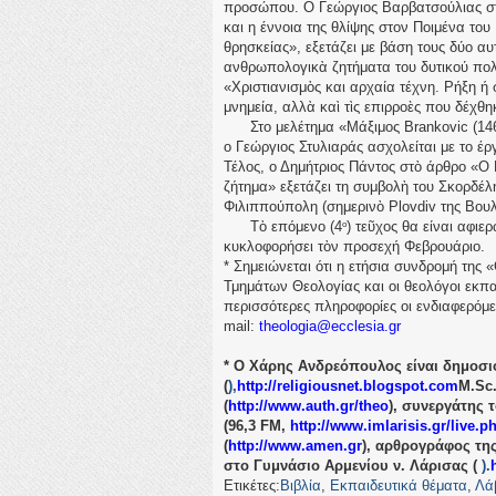
προσώπου. Ο Γεώργιος Βαρβατσούλιας στ
και η έννοια της θλίψης στον Ποιμένα το
θρησκείας», εξετάζει με βάση τους δύο αυ
ανθρωπολογικὰ ζητήματα του δυτικού πολ
«Χριστιανισμὸς και αρχαία τέχνη. Ρήξη ή
μνημεία, αλλὰ καὶ τὶς επιρροὲς που δέχθη
Στο μελέτημα «Μάξιμος Brankovic (1462
ο Γεώργιος Στυλιαράς ασχολείται με το έ
Τέλος, ο Δημήτριος Πάντος στὸ άρθρο «Ο 
ζήτημα» εξετάζει τη συμβολὴ του Σκορδέλ
Φιλιππούπολη (σημερινὸ Plovdiv της Βουλ
Τὸ επόμενο (4
) τεῦχος θα είναι αφιε
ο
κυκλοφορήσει τὸν προσεχή Φεβρουάριο.
* Σημειώνεται ότι η ετήσια συνδρομή της «
Τμημάτων Θεολογίας και οι θεολόγοι εκπαι
περισσότερες πληροφορίες οι ενδιαφερόμε
mail:
theologia@ecclesia.gr
* Ο Χάρης Ανδρεόπουλος είναι δημοσι
(
),
http://religiousnet.blogspot.com
M.
Sc
(
http://www.auth.gr/theo
), συνεργάτης 
(96,3
FM,
http://www.imlarisis.gr/live.p
(
http://www.amen.gr
), αρθρογράφος της
στο Γυμνάσιο Αρμενίου ν. Λάρισας (
).
Ετικέτες:
Βιβλία
,
Εκπαιδευτικά θέματα
,
Λά