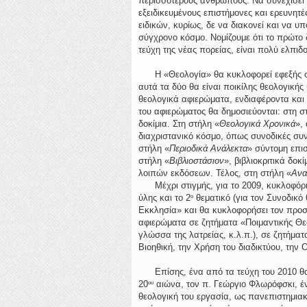
περισσοτέρους ανθρώπους. Να συνεχίσει 
εξειδικευμένους επιστήμονες και ερευνητέ
ειδικών, κυρίως, δε να διακονεί και να υ
σύγχρονο κόσμο. Νομίζουμε ότι το πρώτο 
τεύχη της νέας πορείας, είναι πολύ ελπιδ
Η «Θεολογία» θα κυκλοφορεί εφεξής σε τ
αυτά τα δύο θα είναι ποικίλης θεολογική
θεολογικά αφιερώματα, ενδιαφέροντα και
του αφιερώματος θα δημοσιεύονται: στη σ
δοκίμια. Στη στήλη «
Θεολογικά Χρονικά
»,
διαχριστανικό κόσμο, όπως συνοδικές συνδ
στήλη «
Περιοδικά Ανάλεκτα
» σύντομη επι
στήλη «
Βιβλιοστάσιον
», βιβλιοκριτικά δο
λοιπών εκδόσεων. Τέλος, στη στήλη «
Ανα
Μέχρι στιγμής, για το 2009, κυκλοφόρησ
ύλης και το 2
θεματικό (για τον Συνοδικό 
ο
Εκκλησία» και θα κυκλοφορήσει τον προσ
αφιερώματα σε ζητήματα «Ποιμαντικής Θε
γλώσσα της λατρείας, κ.λ.π.), σε ζητήματ
Βιοηθική, την Χρήση του διαδικτύου, την Ο
Επίσης, ένα από τα τεύχη του 2010 θα 
20
αιώνα, τον π. Γεώργιο Φλωρόφσκι, έ
ου
θεολογική του εργασία, ως πανεπιστημιακ