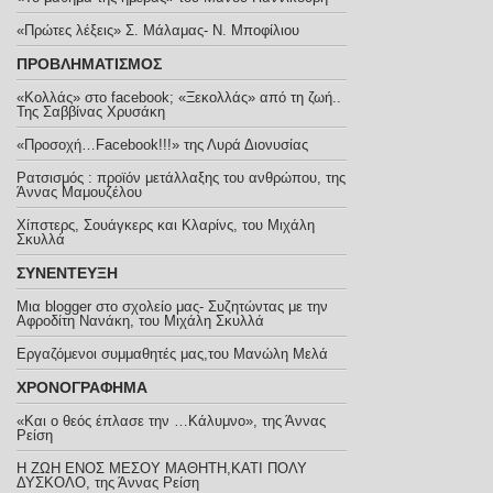
«Πρώτες λέξεις» Σ. Μάλαμας- Ν. Μποφίλιου
ΠΡΟΒΛΗΜΑΤΙΣΜΟΣ
«Κολλάς» στο facebook; «Ξεκολλάς» από τη ζωή..
Της Σαββίνας Χρυσάκη
«Προσοχή…Facebook!!!» της Λυρά Διονυσίας
Ρατσισμός : προϊόν μετάλλαξης του ανθρώπου, της
Άννας Μαμουζέλου
Χίπστερς, Σουάγκερς και Κλαρίνς, του Μιχάλη
Σκυλλά
ΣΥΝΕΝΤΕΥΞΗ
Μια blogger στο σχολείο μας- Συζητώντας με την
Αφροδίτη Νανάκη, του Μιχάλη Σκυλλά
Εργαζόμενοι συμμαθητές μας,του Μανώλη Μελά
ΧΡΟΝΟΓΡΑΦΗΜΑ
«Και ο θεός έπλασε την …Κάλυμνο», της Άννας
Ρείση
Η ΖΩΗ ΕΝΟΣ ΜΕΣΟΥ ΜΑΘΗΤΗ,ΚΑΤΙ ΠΟΛΥ
ΔΥΣΚΟΛΟ, της Άννας Ρείση