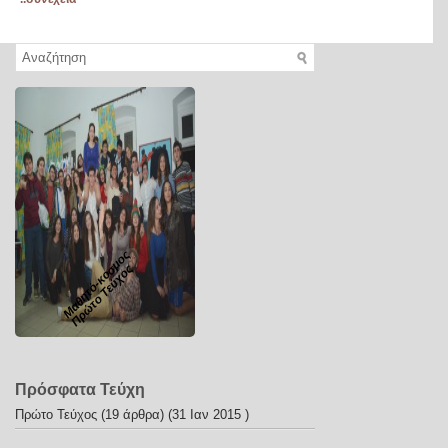
Μαθητό-κοσμος
Πρώτο Τεύχος
Πρόσφατα Τεύχη
Πρώτο Τεύχος
(19 άρθρα) (31 Ιαν 2015 )