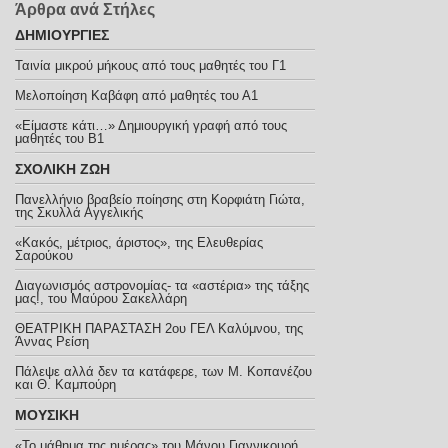
Άρθρα ανά Στήλες
ΔΗΜΙΟΥΡΓΙΕΣ
Ταινία μικρού μήκους από τους μαθητές του Γ1
Μελοποίηση Καβάφη από μαθητές του Α1
«Είμαστε κάτι…» Δημιουργική γραφή από τους
μαθητές του Β1
ΣΧΟΛΙΚΗ ΖΩΗ
Πανελλήνιο βραβείο ποίησης στη Κορφιάτη Γιώτα,
της Σκυλλά Αγγελικής
«Κακός, μέτριος, άριστος», της Ελευθερίας
Σαρούκου
Διαγωνισμός αστρονομίας- τα «αστέρια» της τάξης
μας!, του Μαύρου Σακελλάρη
ΘΕΑΤΡΙΚΗ ΠΑΡΑΣΤΑΣΗ 2ου ΓΕΛ Καλύμνου, της
Άννας Ρείση
Πάλεψε αλλά δεν τα κατάφερε, των Μ. Κοπανέζου
και Θ. Καμπούρη
ΜΟΥΣΙΚΗ
«Το μάθημα της ημέρας» του Μάνου Γιαννικουρή