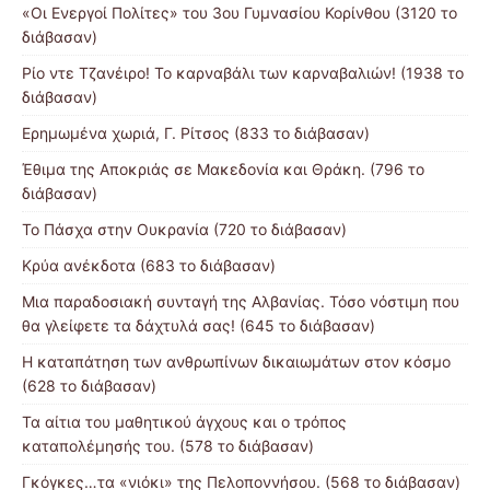
«Οι Ενεργοί Πολίτες» του 3ου Γυμνασίου Κορίνθου (3120 το
διάβασαν)
Ρίο ντε Τζανέιρο! Το καρναβάλι των καρναβαλιών! (1938 το
διάβασαν)
Ερημωμένα χωριά, Γ. Ρίτσος (833 το διάβασαν)
Έθιμα της Αποκριάς σε Μακεδονία και Θράκη. (796 το
διάβασαν)
Το Πάσχα στην Ουκρανία (720 το διάβασαν)
Κρύα ανέκδοτα (683 το διάβασαν)
Μια παραδοσιακή συνταγή της Αλβανίας. Τόσο νόστιμη που
θα γλείφετε τα δάχτυλά σας! (645 το διάβασαν)
Η καταπάτηση των ανθρωπίνων δικαιωμάτων στον κόσμο
(628 το διάβασαν)
Τα αίτια του μαθητικού άγχους και ο τρόπος
καταπολέμησής του. (578 το διάβασαν)
Γκόγκες…τα «νιόκι» της Πελοποννήσου. (568 το διάβασαν)