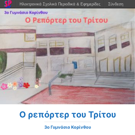
Ηλεκτρονικά Σχολικά Περιοδικά & Εφημερίδες
Σύνδεση
Ο ρεπόρτερ του Τρίτου
3o Γυμνάσιο Κορίνθου