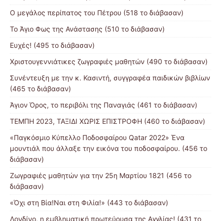
Ο μεγάλος περίπατος του Πέτρου (518 το διάβασαν)
Το Άγιο Φως της Ανάστασης (510 το διάβασαν)
Ευχές! (495 το διάβασαν)
Χριστουγεννιάτικες ζωγραφιές μαθητών (490 το διάβασαν)
Συνέντευξη με την κ. Κασιντή, συγγραφέα παιδικών βιβλίων
(465 το διάβασαν)
Άγιον Όρος, το περιβόλι της Παναγιάς (461 το διάβασαν)
ΤΕΜΠΗ 2023, ΤΑΞΙΔΙ ΧΩΡΙΣ ΕΠΙΣΤΡΟΦΗ (460 το διάβασαν)
«Παγκόσμιο Κύπελλο Ποδοσφαίρου Qatar 2022» Ένα
μουντιάλ που άλλαξε την εικόνα του ποδοσφαίρου. (456 το
διάβασαν)
Ζωγραφιές μαθητών για την 25η Μαρτίου 1821 (456 το
διάβασαν)
«Όχι στη Βία!Ναι στη Φιλία!» (443 το διάβασαν)
Λονδίνο, η εμβληματική πρωτεύουσα της Αγγλίας! (431 το