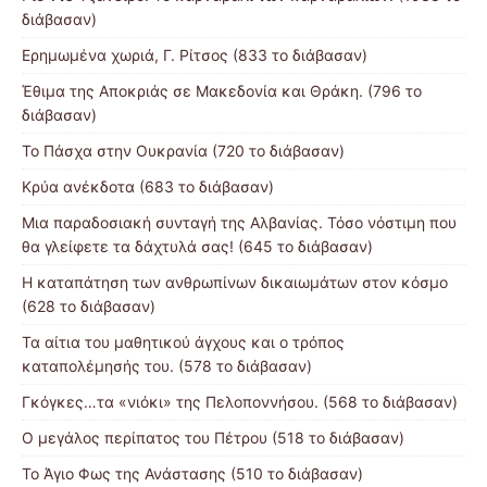
διάβασαν)
Ερημωμένα χωριά, Γ. Ρίτσος (833 το διάβασαν)
Έθιμα της Αποκριάς σε Μακεδονία και Θράκη. (796 το
διάβασαν)
Το Πάσχα στην Ουκρανία (720 το διάβασαν)
Κρύα ανέκδοτα (683 το διάβασαν)
Μια παραδοσιακή συνταγή της Αλβανίας. Τόσο νόστιμη που
θα γλείφετε τα δάχτυλά σας! (645 το διάβασαν)
Η καταπάτηση των ανθρωπίνων δικαιωμάτων στον κόσμο
(628 το διάβασαν)
Τα αίτια του μαθητικού άγχους και ο τρόπος
καταπολέμησής του. (578 το διάβασαν)
Γκόγκες…τα «νιόκι» της Πελοποννήσου. (568 το διάβασαν)
Ο μεγάλος περίπατος του Πέτρου (518 το διάβασαν)
Το Άγιο Φως της Ανάστασης (510 το διάβασαν)