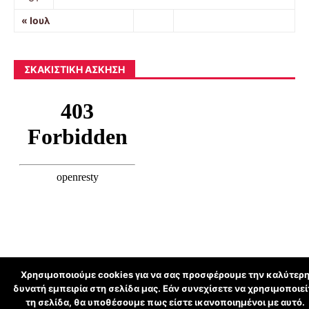
« Ιουλ
ΣΚΑΚΙΣΤΙΚΉ ΆΣΚΗΣΗ
Χρησιμοποιούμε cookies για να σας προσφέρουμε την καλύτερ
δυνατή εμπειρία στη σελίδα μας. Εάν συνεχίσετε να χρησιμοποιεί
schoolpress.sch.gr
τη σελίδα, θα υποθέσουμε πως είστε ικανοποιημένοι με αυτό.