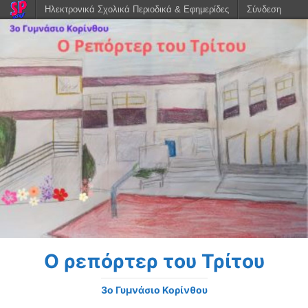
Ηλεκτρονικά Σχολικά Περιοδικά & Εφημερίδες
Σύνδεση
Ο ρεπόρτερ του Τρίτου
3o Γυμνάσιο Κορίνθου