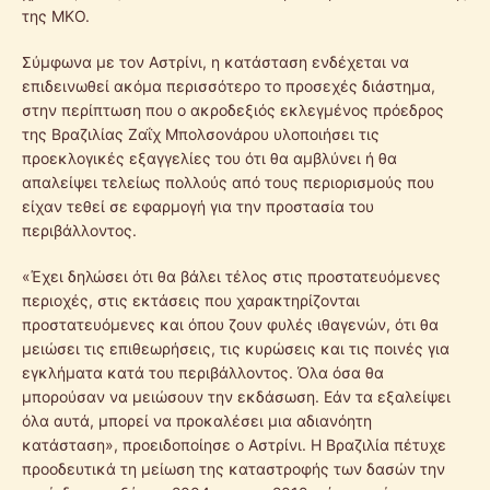
της ΜΚΟ.
Σύμφωνα με τον Αστρίνι, η κατάσταση ενδέχεται να
επιδεινωθεί ακόμα περισσότερο το προσεχές διάστημα,
στην περίπτωση που ο ακροδεξιός εκλεγμένος πρόεδρος
της Βραζιλίας Ζαΐχ Μπολσονάρου υλοποιήσει τις
προεκλογικές εξαγγελίες του ότι θα αμβλύνει ή θα
απαλείψει τελείως πολλούς από τους περιορισμούς που
είχαν τεθεί σε εφαρμογή για την προστασία του
περιβάλλοντος.
«Έχει δηλώσει ότι θα βάλει τέλος στις προστατευόμενες
περιοχές, στις εκτάσεις που χαρακτηρίζονται
προστατευόμενες και όπου ζουν φυλές ιθαγενών, ότι θα
μειώσει τις επιθεωρήσεις, τις κυρώσεις και τις ποινές για
εγκλήματα κατά του περιβάλλοντος. Όλα όσα θα
μπορούσαν να μειώσουν την εκδάσωση. Εάν τα εξαλείψει
όλα αυτά, μπορεί να προκαλέσει μια αδιανόητη
κατάσταση», προειδοποίησε ο Αστρίνι. Η Βραζιλία πέτυχε
προοδευτικά τη μείωση της καταστροφής των δασών την