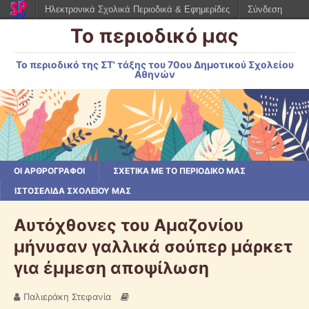
Ηλεκτρονικά Σχολικά Περιοδικά & Εφημερίδες
Σύνδεση
Το περιοδικό μας
Το περιοδικό της ΣΤ' τάξης του 70ου Δημοτικού Σχολείου
Αθηνών
ΟΙ ΑΡΘΡΟΓΡΆΦΟΙ
ΣΧΕΤΙΚΆ ΜΕ ΤΟ ΠΕΡΙΟΔΙΚΌ ΜΑΣ
ΙΣΤΟΣΕΛΊΔΑ ΣΧΟΛΕΊΟΥ ΜΑΣ
Αυτόχθονες του Αμαζονίου
μήνυσαν γαλλικά σούπερ μάρκετ
για έμμεση αποψίλωση
Παλιεράκη Στεφανία