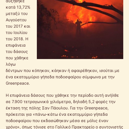
αυξήθηκε
κατά 13,72%
μεταξύ του
Αυγούστου
του 2017 και
του Ιουλίου
του 2018. Η
επιφάνεια
του δάσους
που χάθηκε
λόγω
δέντρων που κόπηκαν, κάηκαν ή αφαιρέθηκαν, ισούται με
ένα εκατομμύριο γήπεδα ποδοσφαίρου σύμφωνα με την
Greenpeace.
Η επιφάνεια δάσους που χάθηκε την περίοδο αυτή ανήλθε
σε 7.900 τετραγωνικά χιλιόμετρα, δηλαδή 5,2 φορές την
έκταση της πόλης Σαν Πάουλου. Για την Greenpeace,
πρόκειται για «πάνω-κάτω ένα εκατομμύριο γήπεδα
ποδοσφαίρου που εκδασώθηκαν μέσα σε μόλις έναν
χρόνο», όπως τόνισε στο Γαλλικό Πρακτορείο ο συντονιστής