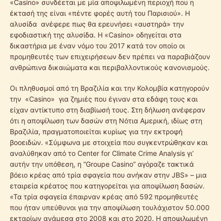
«Casino» συνδέεται με μία αποψιλωμένη περιοχή που η
έκτασή της είναι «πέντε φορές αυτή του Παρισιού». Η
αλυσίδα ανέφερε πως θα ερευνήσει «αυστηρά» την
εφοδιαστική της αλυσίδα. Η «Casino» οδηγείται στα
δικαστήρια με έναν νόμο του 2017 κατά τον οποίο οι
προμηθευτές των επιχειρήσεων δεν πρέπει να παραβιάζουν
ανθρώπινα δικαιώματα και περιβαλλοντικούς κανονισμούς.
Οι πληθυσμοί από τη Βραζιλία και την Κολομβία κατηγορούν
την «Casino» για ζημιές που έγιναν στα εδάφη τους και
είχαν αντίκτυπο στη διαβίωσή τους. Στη δήλωση ανέφεραν
ότι η αποψίλωση των δασών στη Νότια Αμερική, ιδίως στη
Βραζιλία, πραγματοποιείται κυρίως για την εκτροφή
βοοειδών. «Σύμφωνα με στοιχεία που συγκεντρώθηκαν και
αναλύθηκαν από το Center for Climate Crime Analysis γι’
αυτήν την υπόθεση, η “Groupe Casino” αγόραζε τακτικά
βόειο κρέας από τρία σφαγεία που ανήκαν στην JBS» – μια
εταιρεία κρέατος που κατηγορείται για αποψίλωση δασών.
«Τα τρία σφαγεία έπαιρναν κρέας από 592 προμηθευτές
που ήταν υπεύθυνοι για την αποψίλωση τουλάχιστον 50.000
εκταρίων ανάμεσα στο 2008 και στο 2020. Η αποψιλωμένη