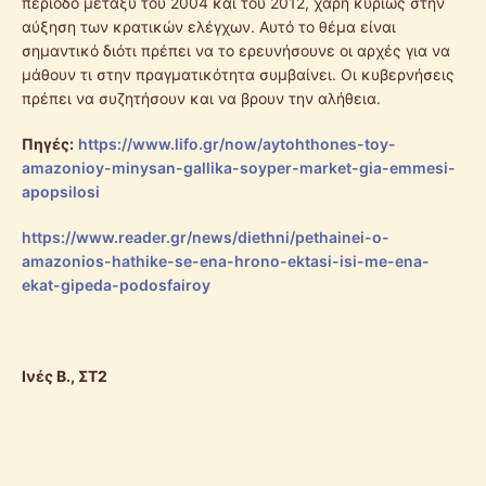
περίοδο μεταξύ του 2004 και του 2012, χάρη κυρίως στην
αύξηση των κρατικών ελέγχων. Αυτό το θέμα είναι
σημαντικό διότι πρέπει να το ερευνήσουνε οι αρχές για να
μάθουν τι στην πραγματικότητα συμβαίνει. Οι κυβερνήσεις
πρέπει να συζητήσουν και να βρουν την αλήθεια.
Πηγές:
https://www.lifo.gr/now/aytohthones-toy-
amazonioy-minysan-gallika-soyper-market-gia-emmesi-
apopsilosi
https://www.reader.gr/news/diethni/pethainei-o-
amazonios-hathike-se-ena-hrono-ektasi-isi-me-ena-
ekat-gipeda-podosfairoy
Ινές Β., ΣΤ2