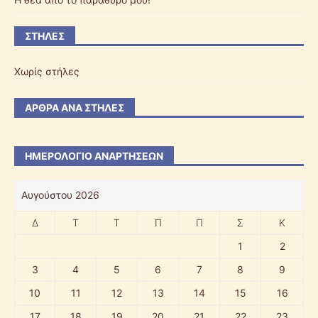
ΣΤΉΛΕΣ
Χωρίς στήλες
ΆΡΘΡΑ ΑΝΆ ΣΤΉΛΕΣ
ΗΜΕΡΟΛΌΓΙΟ ΑΝΑΡΤΉΣΕΩΝ
Αυγούστου 2026
Δ
Τ
Τ
Π
Π
Σ
Κ
1
2
3
4
5
6
7
8
9
10
11
12
13
14
15
16
17
18
19
20
21
22
23