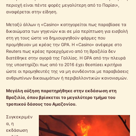
περιοχή είναι πέντε φορές μεγαλύτερη από το Παρίσι»,
αναφέρεται στην είδηση.
Μεταξύ άλλων η «Casino» κατηγορείται πως παραβίασε τα
δικαιώματα των γηγενών και σε μία περίπτωση για εισβολή
στη γη τους ώστε να δημιουργηθούν φάρμες που
προμήθευαν με κρέας την GPA. H «Casino» ανέφερε στο
Reuters πως κρέας προερχόμενο από τη Βραζιλία δεν
διατέθηκε στην αγορά της Γαλλίας. Η GPA από την πλευρά
της υποστηρίζει πως από το 2016 έχει θεσπίσει κριτήρια
ώστε οι προμηθευτές της να μη συνδέονται με παραβιάσεις
ανθρωπίνων δικαιωμάτων ή περιβαλλοντικών κανονισμών.
Μεγάλη αύξηση παρατηρήθηκε στην εκδάσωση στη
Βραζιλία, όπου βρίσκεται το μεγαλύτερο τμήμα του
τροπικού δάσους του Αμαζονίου.
Συγκεκριμέν
α, η
εκδάσωση