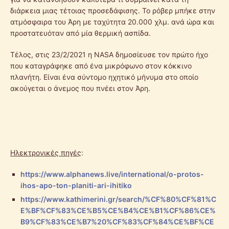
διάρκεια μιας τέτοιας προσεδάφισης. Το ρόβερ μπήκε στην
ατμόσφαιρα του Άρη με ταχύτητα 20.000 χλμ. ανά ώρα και
προστατευόταν από μία θερμική ασπίδα.
Τέλος, στις 23/2/2021 η NASA δημοσίευσε τον πρώτο ήχο
που καταγράφηκε από ένα μικρόφωνο στον κόκκινο
πλανήτη. Είναι ένα σύντομο ηχητικό μήνυμα στο οποίο
ακούγεται ο άνεμος που πνέει στον Άρη.
Ηλεκτρονικές πηγές
:
https://www.alphanews.live/international/o-protos-
ihos-apo-ton-planiti-ari-ihitiko
https://www.kathimerini.gr/search/%CF%80%CF%81%C
E%BF%CF%83%CE%B5%CE%B4%CE%B1%CF%86%CE%
B9%CF%83%CE%B7%20%CF%83%CF%84%CE%BF%CE