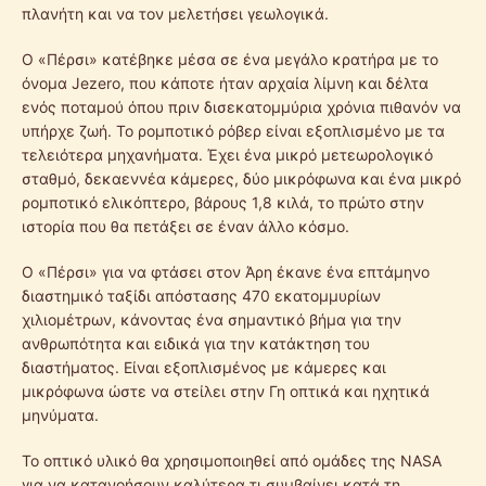
πλανήτη και να τον μελετήσει γεωλογικά.
Ο «Πέρσι» κατέβηκε μέσα σε ένα μεγάλο κρατήρα με το
όνομα Jezero, που κάποτε ήταν αρχαία λίμνη και δέλτα
ενός ποταμού όπου πριν δισεκατομμύρια χρόνια πιθανόν να
υπήρχε ζωή. Το ρομποτικό ρόβερ είναι εξοπλισμένο με τα
τελειότερα μηχανήματα. Έχει ένα μικρό μετεωρολογικό
σταθμό, δεκαεννέα κάμερες, δύο μικρόφωνα και ένα μικρό
ρομποτικό ελικόπτερο, βάρους 1,8 κιλά, το πρώτο στην
ιστορία που θα πετάξει σε έναν άλλο κόσμο.
Ο «Πέρσι» για να φτάσει στον Άρη έκανε ένα επτάμηνο
διαστημικό ταξίδι απόστασης 470 εκατομμυρίων
χιλιομέτρων, κάνοντας ένα σημαντικό βήμα για την
ανθρωπότητα και ειδικά για την κατάκτηση του
διαστήματος. Είναι εξοπλισμένος με κάμερες και
μικρόφωνα ώστε να στείλει στην Γη οπτικά και ηχητικά
μηνύματα.
Το οπτικό υλικό θα χρησιμοποιηθεί από ομάδες της NASA
για να κατανοήσουν καλύτερα τι συμβαίνει κατά τη