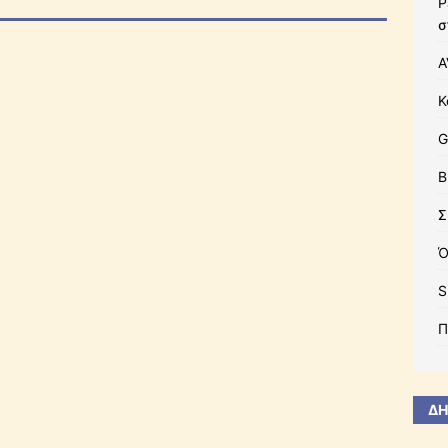
Ρ
σ
A
Κ
G
B
Σ
Ό
S
Π
ΔΗ