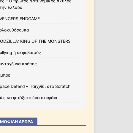
εξ – Ο πρώτος αστυνομικός σκύλος
την Ελλάδα
VENGERS ENDGAME
ολοκυθόσουπα
ODZILLA: KING OF THE MONSTERS
ullying ή εκφοβισμός
υνταγή για κρέπες
μποε
pace Defend – Παιχνίδι στο Scratch
ώς να φτιάξετε ένα στεφάνι
ΜΟΦΙΛΉ ΆΡΘΡΑ