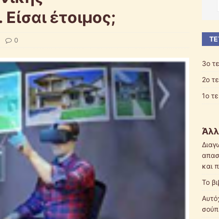
Είσαι έτοιμος;
ΤΕ
0
3ο τ
2ο τ
1ο τ
Άλλ
Διαγ
απασ
και 
Το β
Αυτό
σούπ