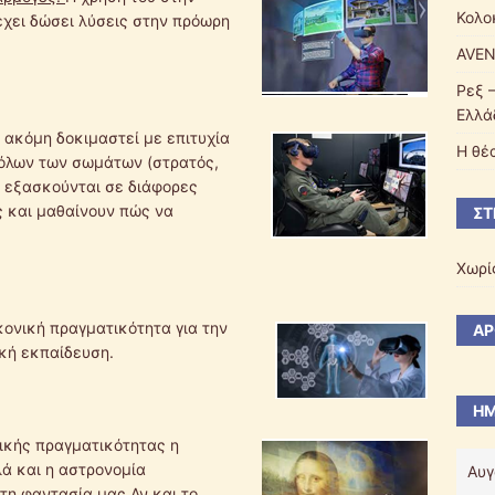
Κολο
έχει δώσει λύσεις στην πρόωρη
AVE
Ρεξ 
Ελλά
ι ακόμη δοκιμαστεί με επιτυχία
Η θέ
 όλων των σωμάτων (στρατός,
ί εξασκούνται σε διάφορες
 και μαθαίνουν πώς να
ΣΤ
Χωρί
ικονική πραγματικότητα για την
ΆΡ
κή εκπαίδευση.
ΗΜ
ικής πραγματικότητας η
λά και η αστρονομία
Αυγ
τη φαντασία μας.Αν και το