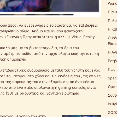
Wond
ΠΡΟ
Πολυ
ροσκάφος, να εξερευνήσεις το διάστημα, να ταξιδέψεις
Η Κα
ο ανθρώπινο σώμα; Ακόμα και αν σου φαντάζουν
ν «Εικονική Πραγματικότητα» ή αλλιώς Virtual Reality.
Ο κό
Είσαι
μυαλό μας με τα βιντεοπαιχνίδια, τα όρια του
Η ΑΛ
ν αμέτρητα πεδία, από την αρχαιολογία έως την ιατρική
ική δημιουργία.
Ροτβ
Πώς 
ηλεπιδραστικές εξομοιώσεις μεταξύ του χρήστη και ενός
ση του ατόμου στο χώρο και τις κινήσεις του , τις οποίες
Spac
ημα της παρουσίας του στην εξομοίωση, σε ένα κόσμο
Όμπ
κτός από ένα καλό υπολογιστή ή gaming console, είναι
ς (3D) με ακουστικά και γάντια-χειριστήρια .
Συντ
Bull
GODZ
αρμογές.
Η χρήση του στην