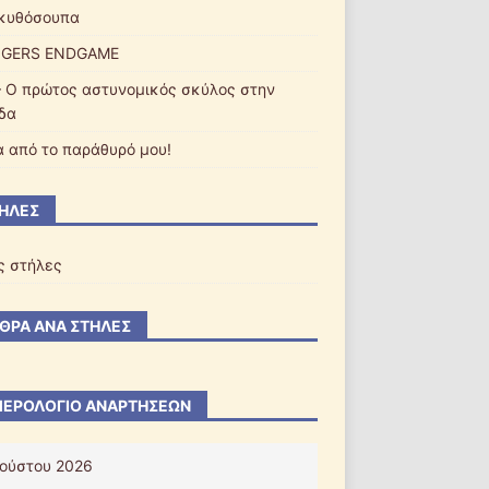
κυθόσουπα
NGERS ENDGAME
– Ο πρώτος αστυνομικός σκύλος στην
δα
α από το παράθυρό μου!
ΉΛΕΣ
ς στήλες
ΘΡΑ ΑΝΆ ΣΤΉΛΕΣ
ΕΡΟΛΌΓΙΟ ΑΝΑΡΤΉΣΕΩΝ
ούστου 2026