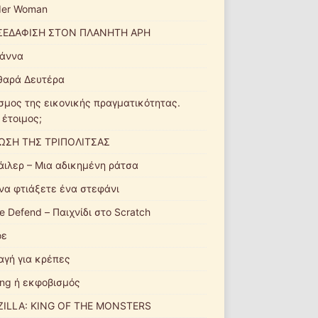
er Woman
ΣΕΔΑΦΙΣΗ ΣΤΟΝ ΠΛΑΝΗΤΗ ΑΡΗ
άννα
θαρά Δευτέρα
σμος της εικονικής πραγματικότητας.
 έτοιμος;
ΩΣΗ ΤΗΣ ΤΡΙΠΟΛΙΤΣΑΣ
άιλερ – Μια αδικημένη ράτσα
να φτιάξετε ένα στεφάνι
e Defend – Παιχνίδι στο Scratch
οε
αγή για κρέπες
ying ή εκφοβισμός
ILLA: KING OF THE MONSTERS