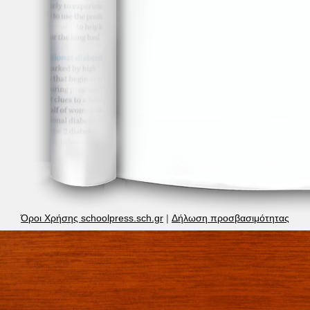
Όροι Χρήσης schoolpress.sch.gr
|
Δήλωση προσβασιμότητας