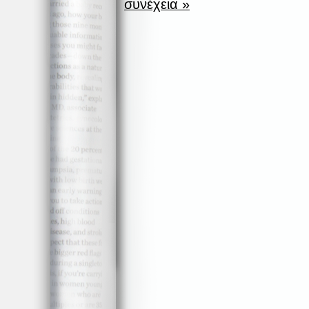
συνέχεια »