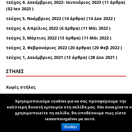
τεύχος 6. Δεκέμβριος 2022- Ιανουάριος 2023
(11 άρθρα)
(02 Ιαν 2023 )
τεύχος 5, Νοέμβριος 2022
(14 άρθρα) (14 Δεκ 2022 )
τεύχος 4, Απρίλιος 2022
(6 άρθρα) (11 Μάι 2022 )
τεύχος 3, Μάρτιος 2022
(13 άρθρα) (11 Μάι 2022 )
τεύχος 2, Φεβρουάριος 2022
(20 άρθρα) (20 Φεβ 2022 )
τεύχος 1, Δεκέμβριος 2021
(13 άρθρα) (28 Δεκ 2021 )
ΣΤΉΛΕΣ
Χωρίς στήλες
Χρησιμοποιούμε cookies για να σας προσφέρουμε την
καλύτερη δυνατή εμπειρία στη σελίδα μας. Εάν συνεχίσετε ν
schoolpress.sch.gr
χρησιμοποιείτε τη σελίδα, θα υποθέσουμε πως είστε
ικανοποιημένοι με αυτό.
Όροι Χρήσης schoolpress.sch.gr
|
Δήλωση
Εντάξει
προσβασιμότητας