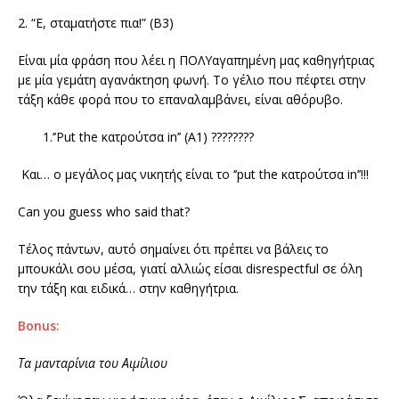
2. “Ε, σταματήστε πια!” (Β3)
Είναι μία φράση που λέει η ΠΟΛΥαγαπημένη μας καθηγήτριας
με μία γεμάτη αγανάκτηση φωνή. Το γέλιο που πέφτει στην
τάξη κάθε φορά που το επαναλαμβάνει, είναι αθόρυβο.
1.‘’Put the κατρούτσα in’’ (A1) ????????
Και… ο μεγάλος μας νικητής είναι το ‘’put the κατρούτσα in’’!!!
Can you guess who said that?
Τέλος πάντων, αυτό σημαίνει ότι πρέπει να βάλεις το
μπουκάλι σου μέσα, γιατί αλλιώς είσαι disrespectful σε όλη
την τάξη και ειδικά… στην καθηγήτρια.
Bonus:
Τα μανταρίνια του Αιμίλιου