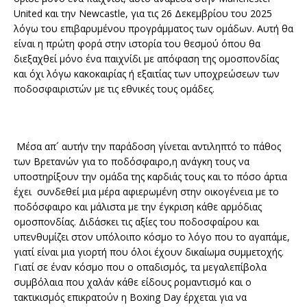
United και την Newcastle, για τις 26 Δεκεμβρίου του 2025
λόγω του επιβαρυμένου προγράμματος των ομάδων. Αυτή θα
είναι η πρώτη φορά στην ιστορία του θεσμού όπου θα
διεξαχθεί μόνο ένα παιχνίδι με απόφαση της ομοσπονδίας
και όχι λόγω κακοκαιρίας ή εξαιτίας των υποχρεώσεων των
ποδοσφαιριστών με τις εθνικές τους ομάδες.
Μέσα απ´ αυτήν την παράδοση γίνεται αντιληπτό το πάθος
των Βρετανών για το ποδόσφαιρο,η ανάγκη τους να
υποστηρίξουν την ομάδα της καρδιάς τους και το πόσο άρτια
έχει συνδεθεί μια μέρα αφιερωμένη στην οικογένεια με το
ποδόσφαιρο και μάλιστα με την έγκριση κάθε αρμόδιας
ομοσπονδίας. Διδάσκει τις αξίες του ποδοσφαίρου και
υπενθυμίζει στον υπόλοιπο κόσμο το λόγο που το αγαπάμε,
γιατί είναι μια γιορτή που όλοι έχουν δικαίωμα συμμετοχής.
Γιατί σε έναν κόσμο που ο οπαδισμός, τα μεγαλεπίβολα
συμβόλαια που χαλάν κάθε είδους ρομαντισμό και ο
τακτικισμός επικρατούν η Boxing Day έρχεται για να