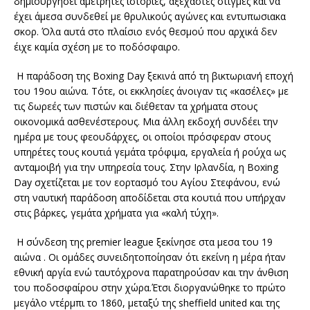
δημιουργήσει αμέτρητες ιστορίες, αξέχαστες στιγμές και να
έχει άμεσα συνδεθεί με θρυλικούς αγώνες και εντυπωσιακα
σκορ. Όλα αυτά στο πλαίσιο ενός θεσμού που αρχικά δεν
έιχε καμία σχέση με το ποδόσφαιρο.
Η παράδοση της Boxing Day ξεκινά από τη βικτωριανή εποχή
του 19ου αιώνα. Τότε, οι εκκλησίες άνοιγαν τις «κασέλες» με
τις δωρεές των πιστών και διέθεταν τα χρήματα στους
οικονομικά ασθενέστερους. Μια άλλη εκδοχή συνδέει την
ημέρα με τους φεουδάρχες, οι οποίοι πρόσφεραν στους
υπηρέτες τους κουτιά γεμάτα τρόφιμα, εργαλεία ή ρούχα ως
ανταμοιβή για την υπηρεσία τους. Στην Ιρλανδία, η Boxing
Day σχετίζεται με τον εορτασμό του Αγίου Στεφάνου, ενώ
στη ναυτική παράδοση αποδίδεται στα κουτιά που υπήρχαν
στις βάρκες, γεμάτα χρήματα για «καλή τύχη».
Η σύνδεση της premier league ξεκίνησε στα μεσα του 19
αιώνα . Οι ομάδες συνειδητοποίησαν ότι εκείνη η μέρα ήταν
εθνική αργία ενώ ταυτόχρονα παρατηρούσαν και την άνθιση
του ποδοσφαίρου στην χώρα.Έτσι διοργανώθηκε το πρώτο
μεγάλο ντέρμπι το 1860, μεταξύ της sheffield united και της