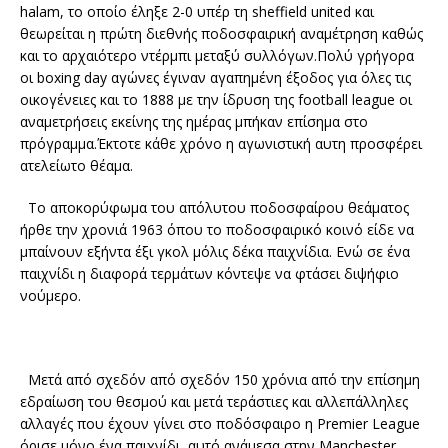
halam, το οποίο έληξε 2-0 υπέρ τη sheffield united και
θεωρείται η πρώτη διεθνής ποδοσφαιρική αναμέτρηση καθώς
και το αρχαιότερο ντέρμπι μεταξύ συλλόγων.Πολύ γρήγορα
οι boxing day αγώνες έγιναν αγαπημένη έξοδος για όλες τις
οικογένειες και το 1888 με την ίδρυση της football league οι
αναμετρήσεις εκείνης της ημέρας μπήκαν επίσημα στο
πρόγραμμα.Έκτοτε κάθε χρόνο η αγωνιστική αυτη προσφέρει
ατελείωτο θέαμα.
Το αποκορύφωμα του απόλυτου ποδοσφαίρου θεάματος
ήρθε την χρονιά 1963 όπου το ποδοσφαιρικό κοινό είδε να
μπαίνουν εξήντα έξι γκολ μόλις δέκα παιχνίδια. Ενώ σε ένα
παιχνίδι η διαφορά τερμάτων κόντεψε να φτάσει διψήφιο
νούμερο.
Μετά από σχεδόν από σχεδόν 150 χρόνια από την επίσημη
εδραίωση του θεσμού και μετά τεράστιες και αλλεπάλληλες
αλλαγές που έχουν γίνει στο ποδόσφαιρο η Premier League
όρισε μόνο ένα παιχνίδι, αυτό ανάμεσα στην Manchester