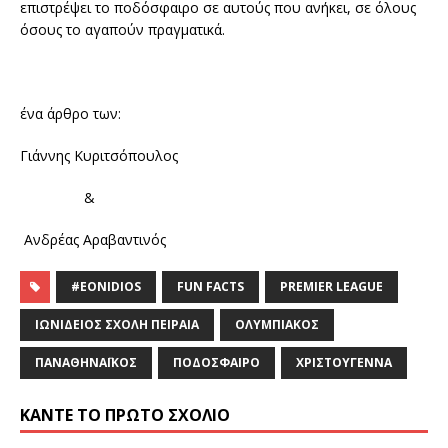
επιστρέψει το ποδόσφαιρο σε αυτούς που ανήκει, σε όλους
όσους το αγαπούν πραγματικά.
ένα άρθρο των:
Γιάννης Κυριτσόπουλος
&
Ανδρέας Αραβαντινός
#EONIDIOS
FUN FACTS
PREMIER LEAGUE
ΙΩΝΊΔΕΙΟΣ ΣΧΟΛΉ ΠΕΙΡΑΙΆ
ΟΛΥΜΠΙΑΚΌΣ
ΠΑΝΑΘΗΝΑΪΚΌΣ
ΠΟΔΌΣΦΑΙΡΟ
ΧΡΙΣΤΟΎΓΕΝΝΑ
ΚΆΝΤΕ ΤΟ ΠΡΏΤΟ ΣΧΌΛΙΟ