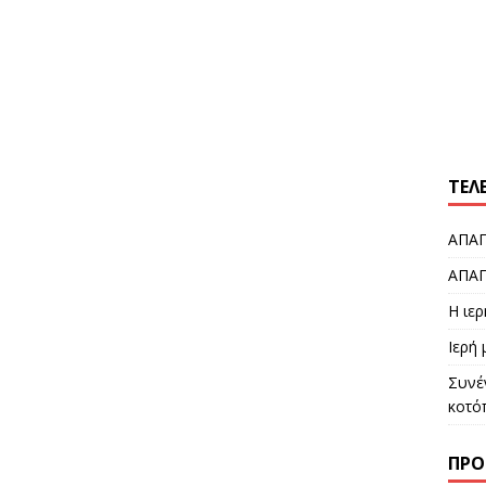
ΤΕΛ
ΑΠΑΓ
ΑΠΑΓ
Η ιε
Ιερή
Συνέ
κοτό
ΠΡΌ