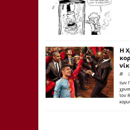
Η Χ
κορ
νίκ
των 
χρυσή
τον R
κορυ