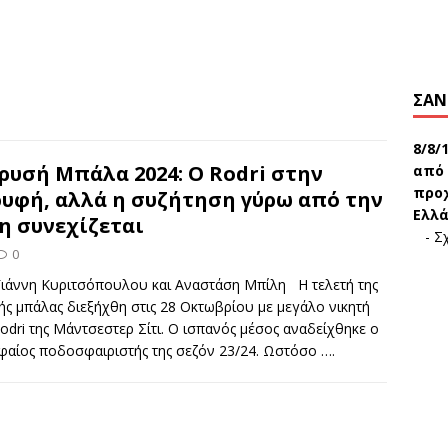
ΣΑΝ
8/8/
ρυσή Μπάλα 2024: Ο Rodri στην
από 
προχ
υφή, αλλά η συζήτηση γύρω από την
Ελλά
η συνεχίζεται
-
Σχ
0
Γιάννη Κυριτσόπουλου και Αναστάση Μπίλη Η τελετή της
ς μπάλας διεξήχθη στις 28 Οκτωβρίου με μεγάλο νικητή
odri της Μάντσεστερ Σίτι. Ο ισπανός μέσος αναδείχθηκε ο
φαίος ποδοσφαιριστής της σεζόν 23/24. Ωστόσο
….