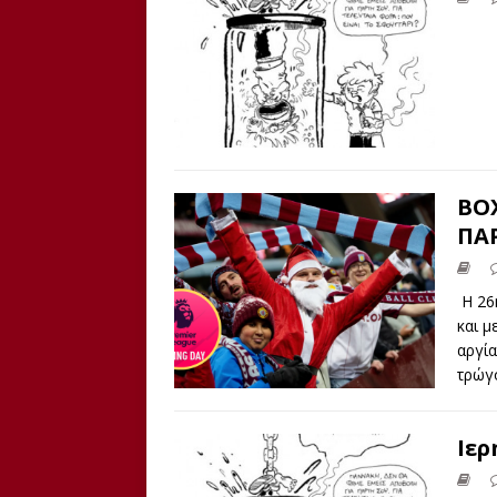
BOX
ΠΑ
Η 26
και μ
αργία
τρώγ
Ιερ