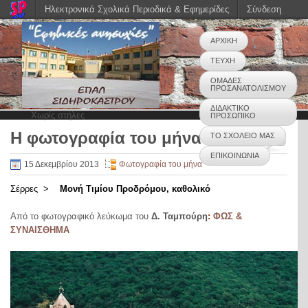
Ηλεκτρονικά Σχολικά Περιοδικά & Εφημερίδες
Σύνδεση
ΑΡΧΙΚΗ
ΤΕΥΧΗ
ΟΜΑΔΕΣ
ΠΡΟΣΑΝΑΤΟΛΙΣΜΟΥ
ΔΙΔΑΚΤΙΚΟ
Χωρίς στήλες
ΠΡΟΣΩΠΙΚΟ
Η φωτογραφία του μήνα
ΤΟ ΣΧΟΛΕΙΟ ΜΑΣ
0
ΕΠΙΚΟΙΝΩΝΙΑ
15 Δεκεμβρίου 2013
Φωτογραφία του μήνα
Σέρρες >
Μονή Τιμίου Προδρόμου, καθολικό
Από το φωτογραφικό λεύκωμα του
Δ. Ταμπούρη
:
ΦΩΣ &
ΣΥΝΑΙΣΘΗΜΑ