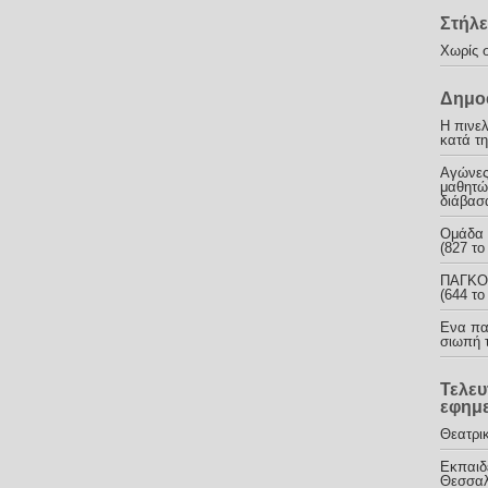
Στήλε
Χωρίς 
Δημοφ
Η πινε
κατά τη
Αγώνες
μαθητώ
διάβασ
Ομάδα 
(827 το
ΠΑΓΚΟ
(644 το
Ενα παι
σιωπή τ
Τελευ
εφημ
Θεατρικ
Εκπαιδ
Θεσσαλ