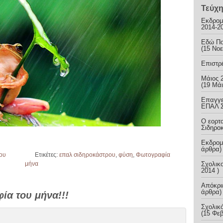
Τεύχη
Εκδρομέ
2014-2
Εδώ Πολ
(15 Νοε
Επιστρ
Μάιος 
(19 Μάι
Επαγγε
ΕΠΑΛ Σ
Ο εορτ
Σιδηρο
Εκδρομέ
άρθρα)
ου
Ετικέτες:
επαλ σιδηροκάστρου
,
φύση
,
Φωτογραφία
μήνα
Σχολικο
2014 )
Απόκρι
άρθρα) 
ία του μήνα!!!
Σχολικ
(15 Φεβ