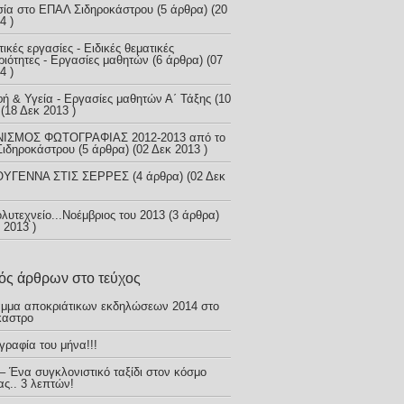
σία στο ΕΠΑΛ Σιδηροκάστρου
(5 άρθρα) (20
4 )
ικές εργασίες - Ειδικές θεματικές
ριότητες - Εργασίες μαθητών
(6 άρθρα) (07
4 )
φή & Υγεία - Εργασίες μαθητών Α΄ Τάξης
(10
(18 Δεκ 2013 )
ΝΙΣΜΟΣ ΦΩΤΟΓΡΑΦΙΑΣ 2012-2013 από το
ιδηροκάστρου
(5 άρθρα) (02 Δεκ 2013 )
ΟΥΓΕΝΝΑ ΣΤΙΣ ΣΕΡΡΕΣ
(4 άρθρα) (02 Δεκ
λυτεχνείο...Νοέμβριος του 2013
(3 άρθρα)
 2013 )
ός άρθρων στο τεύχος
μμα αποκριάτικων εκδηλώσεων 2014 στο
καστρο
γραφία του μήνα!!!
 Ένα συγκλονιστικό ταξίδι στον κόσμο
ας.. 3 λεπτών!