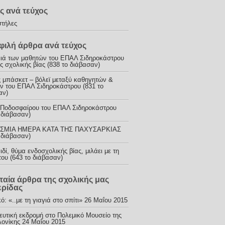
ς ανά τεύχος
στήλες
ιλή άρθρα ανά τεύχος
λιά των μαθητών του ΕΠΑΛ Σιδηροκάστρου
ς σχολικής βίας (838 το διάβασαν)
 μπάσκετ – βόλεϊ μεταξύ καθηγητών &
ν του ΕΠΑΛ Σιδηροκάστρου (831 το
αν)
Ποδοσφαίρου του ΕΠΑΛ Σιδηροκάστρου
 διάβασαν)
ΣΜΙΑ ΗΜΕΡΑ ΚΑΤΑ ΤΗΣ ΠΑΧΥΣΑΡΚΙΑΣ
 διάβασαν)
δί, θύμα ενδοσχολικής βίας, μιλάει με τη
ου (643 το διάβασαν)
ταία άρθρα της σχολικής μας
ερίδας
ό: «..με τη γιαγιά στο σπίτι»
26 Μαΐου 2015
ευτική εκδρομή στο Πολεμικό Μουσείο της
ονίκης
24 Μαΐου 2015