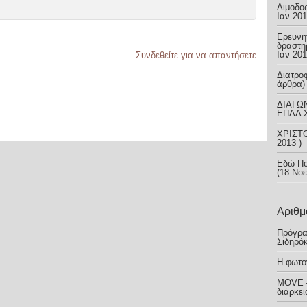
Αιμοδο
Ιαν 201
Ερευνητ
δραστη
Ιαν 201
Συνδεθείτε για να απαντήσετε
Διατρο
άρθρα) 
ΔΙΑΓΩ
ΕΠΑΛ Σ
ΧΡΙΣΤ
2013 )
Εδώ Πο
(18 Νοε
Αριθμ
Πρόγρα
Σιδηρό
Η φωτο
MOVE –
διάρκει