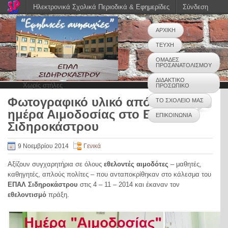
Ηλεκτρονικά Σχολικά Περιοδικά & Εφημερίδες
Σύνδεση
ΑΡΧΙΚΗ
ΤΕΥΧΗ
ΟΜΑΔΕΣ
ΠΡΟΣΑΝΑΤΟΛΙΣΜΟΥ
ΔΙΔΑΚΤΙΚΟ
Χωρίς στήλες
ΠΡΟΣΩΠΙΚΟ
Φωτογραφικό υλικό από την
ΤΟ ΣΧΟΛΕΙΟ ΜΑΣ
0
ημέρα Αιμοδοσίας στο ΕΠΑΛ
ΕΠΙΚΟΙΝΩΝΙΑ
Σιδηροκάστρου
9 Νοεμβρίου 2014
Γενικά
Αξίζουν συγχαρητήρια σε όλους
εθελοντές αιμοδότες
– μαθητές,
καθηγητές, απλούς πολίτες – που ανταποκρίθηκαν στο κάλεσμα του
ΕΠΑΛ Σιδηροκάστρου
στις 4 – 11 – 2014 και έκαναν τον
εθελοντισμό
πράξη.