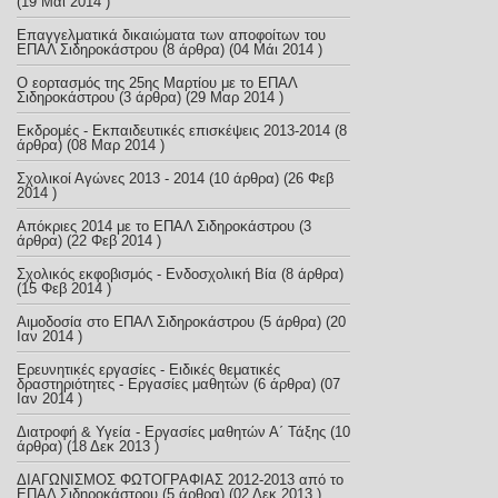
(19 Μάι 2014 )
Επαγγελματικά δικαιώματα των αποφοίτων του
ΕΠΑΛ Σιδηροκάστρου
(8 άρθρα) (04 Μάι 2014 )
Ο εορτασμός της 25ης Μαρτίου με το ΕΠΑΛ
Σιδηροκάστρου
(3 άρθρα) (29 Μαρ 2014 )
Εκδρομές - Εκπαιδευτικές επισκέψεις 2013-2014
(8
άρθρα) (08 Μαρ 2014 )
Σχολικοί Αγώνες 2013 - 2014
(10 άρθρα) (26 Φεβ
2014 )
Απόκριες 2014 με το ΕΠΑΛ Σιδηροκάστρου
(3
άρθρα) (22 Φεβ 2014 )
Σχολικός εκφοβισμός - Ενδοσχολική Βία
(8 άρθρα)
(15 Φεβ 2014 )
Αιμοδοσία στο ΕΠΑΛ Σιδηροκάστρου
(5 άρθρα) (20
Ιαν 2014 )
Ερευνητικές εργασίες - Ειδικές θεματικές
δραστηριότητες - Εργασίες μαθητών
(6 άρθρα) (07
Ιαν 2014 )
Διατροφή & Υγεία - Εργασίες μαθητών Α΄ Τάξης
(10
άρθρα) (18 Δεκ 2013 )
ΔΙΑΓΩΝΙΣΜΟΣ ΦΩΤΟΓΡΑΦΙΑΣ 2012-2013 από το
ΕΠΑΛ Σιδηροκάστρου
(5 άρθρα) (02 Δεκ 2013 )