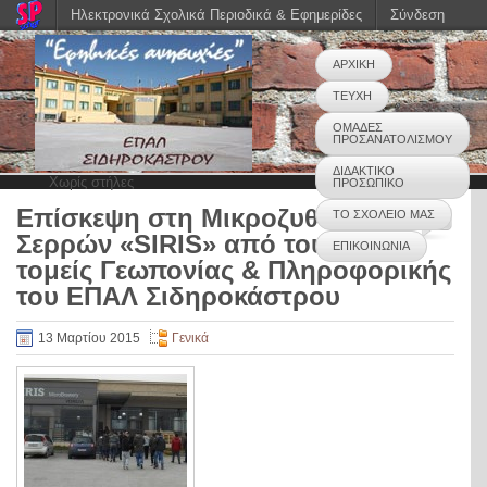
Ηλεκτρονικά Σχολικά Περιοδικά & Εφημερίδες
Σύνδεση
ΑΡΧΙΚΗ
ΤΕΥΧΗ
ΟΜΑΔΕΣ
ΠΡΟΣΑΝΑΤΟΛΙΣΜΟΥ
ΔΙΔΑΚΤΙΚΟ
Χωρίς στήλες
ΠΡΟΣΩΠΙΚΟ
Επίσκεψη στη Μικροζυθοποιία
ΤΟ ΣΧΟΛΕΙΟ ΜΑΣ
0
Σερρών «SIRIS» από τους
ΕΠΙΚΟΙΝΩΝΙΑ
τομείς Γεωπονίας & Πληροφορικής
του ΕΠΑΛ Σιδηροκάστρου
13 Μαρτίου 2015
Γενικά