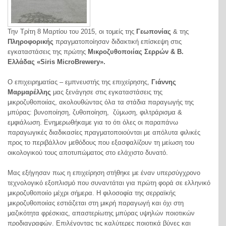
Την Τρίτη 8 Μαρτίου του 2015, οι τομείς της
Γεωπονίας
& της
Πληροφορικής
πραγματοποίησαν διδακτική επίσκεψη στις
εγκαταστάσεις της πρώτης
Μικροζυθοποιίας Σερρών & Β.
Ελλάδας «Siris MicroBrewery».
Ο επιχειρηματίας – εμπνευστής της επιχείρησης,
Γιάννης
Μαρμαρέλλης
μας ξενάγησε στις εγκαταστάσεις της
μικροζυθοποιίας, ακολουθώντας όλα τα στάδια παραγωγής της
μπύρας: βυνοποίηση, ζυθοποίηση, ζύμωση, φιλτράρισμα &
εμφιάλωση. Ενημερωθήκαμε για το ότι όλες οι παραπάνω
παραγωγικές διαδικασίες πραγματοποιούνται με απόλυτα φιλικές
προς το περιβάλλον μεθόδους που εξασφαλίζουν τη μείωση του
οικολογικού τους αποτυπώματος στο ελάχιστο δυνατό.
Μας εξήγησαν πως η επιχείρηση στήθηκε με έναν υπερσύγχρονο
τεχνολογικό εξοπλισμό που συναντάται για πρώτη φορά σε ελληνικό
μικροζυθοποιίο μέχρι σήμερα. Η φιλοσοφία της σερραϊκής
μικροζυθοποιίας εστιάζεται στη μικρή παραγωγή και όχι στη
μαζικότητα φρέσκιας, απαστερίωτης μπύρας υψηλών ποιοτικών
προδιαγραφών. Επιλέγοντας τις καλύτερες ποιοτικά βύνες και