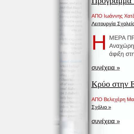
Πρόγραμμα 
ΑΠΟ Ιωάννης Χατ
Λειτουργία Σχολεί
Η
ΜΕΡΑ Π
Αναχώρησ
άφιξη στ
συνέχεια »
Κρύο στην 
ΑΠΟ Βελεχέρη Μαρ
Σχόλιο »
συνέχεια »