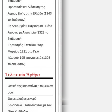
διάβασαν)
Προστασία και Διάσωση της
Άγριας Ζωής στην Ελλάδα (1343
το διάβασαν)
3η Δεκεμβρίου Παγκόσμια Ημέρα
Ατόμων με Αναπηρία (1323 το
διάβασαν)
Εορτασμός Επετείου 25ης
Μαρτίου 1821 στο Γε.Λ
Ιαλυσού-195 χρόνια μετά (1303
το διάβασαν)
Τελευταία Άρθρα
Θετικό της καραντίνας : το μέλλον
σου
Θα μεταλάβω με νερό
θαλασσινό…ταξιδεύοντας με τον
Νίκο Καββαδία