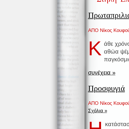
Πρωταπριλι
ΑΠΟ Νίκος Κουφού
Κ
άθε χρόνο
αθώα ψέμ
παγκόσμι
συνέχεια »
Προσφυγιά
ΑΠΟ Νίκος Κουφού
Σχόλια »
Η
κατάστασ