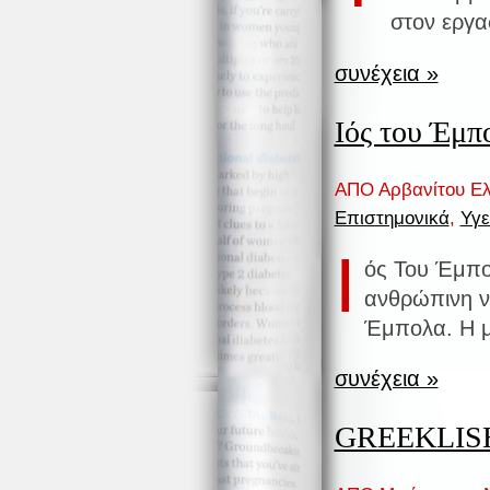
στον εργα
συνέχεια »
Ιός του Έμπ
ΑΠΟ Αρβανίτου Ελ
Επιστημονικά
,
Υγε
Ι
ός Του Έμπο
ανθρώπινη ν
Έμπολα. Η 
συνέχεια »
GREEKLIS