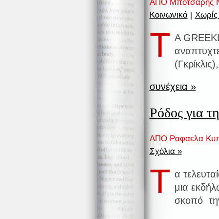
ΑΠΟ Μπότσαρης Ν
Κοινωνικά
|
Χωρίς
Τ
Α GREEKLI
αναπτυχτε
(Γκρίκλις)
συνέχεια »
Ρόδος για τ
ΑΠΟ Ραφαελα Κυπ
Σχόλια »
Τ
α τελευταί
μια εκδήλ
σκοπό την