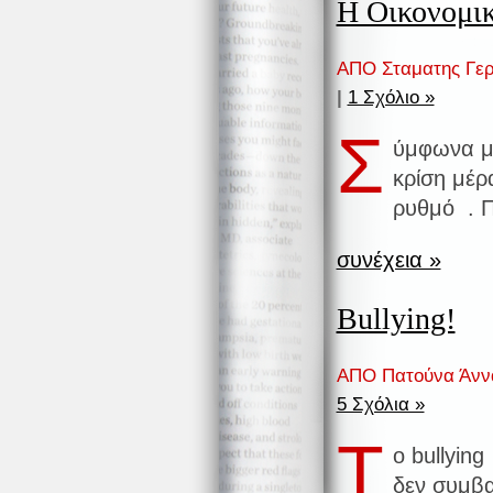
Η Οικονομι
ΑΠΟ Σταματης Γερ
|
1 Σχόλιο »
Σ
ύμφωνα με
κρίση μέρ
ρυθμό . 
συνέχεια »
Bullying!
ΑΠΟ Πατούνα Άνν
5 Σχόλια »
T
o bullying
δεν συμβα