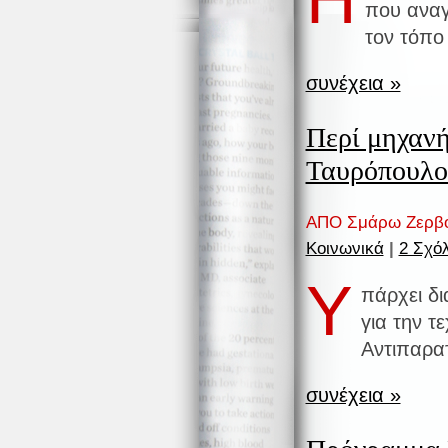
που αναγ
τον τόπο
συνέχεια »
Περί μηχαν
Ταυρόπουλο
ΑΠΟ Σμάρω Ζερβο
Κοινωνικά
|
2 Σχόλ
Υ
πάρχει δι
για την τ
Aντιπαρατ
συνέχεια »