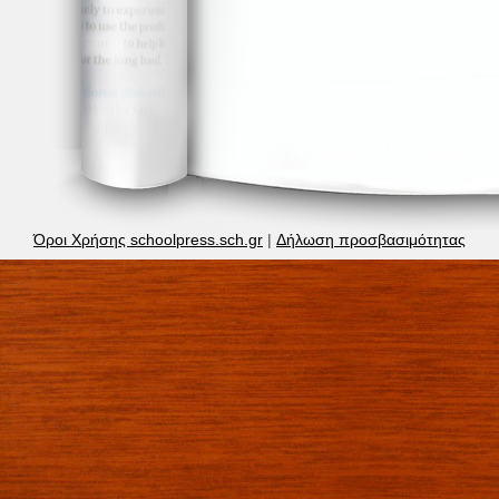
Όροι Χρήσης schoolpress.sch.gr
|
Δήλωση προσβασιμότητας