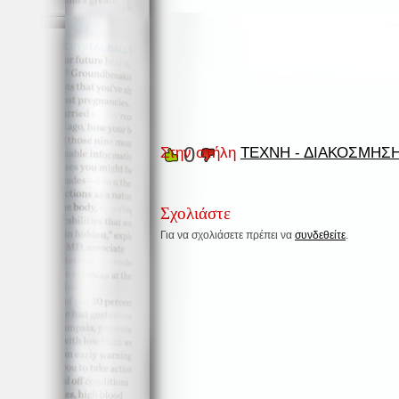
0
Στην στήλη
ΤΕΧΝΗ - ΔΙΑΚΟΣΜΗΣΗ
Σχολιάστε
Για να σχολιάσετε πρέπει να
συνδεθείτε
.