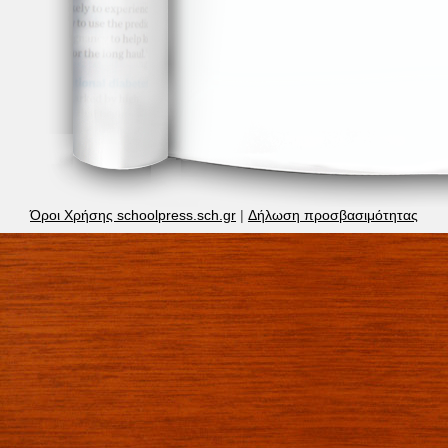
Όροι Χρήσης schoolpress.sch.gr
|
Δήλωση προσβασιμότητας