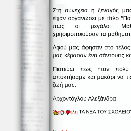
Στη συνέχεια η ξεναγός μα
είχαν οργανώσει με τίτλο “Π
πως οι μεγάλοι Μαθη
χρησιμοποιούσαν τα μαθηματι
Αφού μας άφησαν στο τέλος 
μας κέρασαν ένα σάντουιτς κα
Πιστεύω πως ήταν πολύ 
αποκτήσαμε και μακάρι να τι
ζωή μας.
Αρχοντόγλου Αλεξάνδρα
0
Στην στήλη
ΤΑ ΝΕΑ ΤΟΥ ΣΧΟΛΕΙΟ