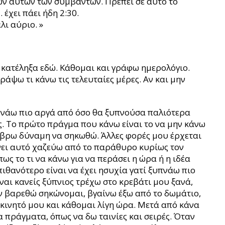
ων αυτών των συμβάντων. Πρέπει σε αυτό το
έχει πάει ήδη 2:30.
ι αύριο. »
 κατέληξα εδώ. Κάθομαι και γράφω ημερολόγιο.
άψω τι κάνω τις τελευταίες μέρες. Αν και μην
υπνάω πιο αργά από όσο θα ξυπνούσα παλιότερα
ίς. Το πρώτο πράγμα που κάνω είναι το να μην κάνω
α βρω δύναμη να σηκωθώ. Άλλες φορές μου έρχεται
νει αυτό χαζεύω από το παράθυρο κυρίως τον
ς το τι να κάνω για να περάσει η ώρα ή η ιδέα
ιθανότερο είναι να έχει ησυχία γατί ξυπνάω πιο
ίναι κανείς ξύπνιος τρέχω στο κρεβάτι μου ξανά,
ν βαρεθώ σηκώνομαι, βγαίνω έξω από το δωμάτιο,
 κινητό μου και κάθομαι λίγη ώρα. Μετά από κάνα
 πράγματα, όπως να δω ταινίες και σειρές. Όταν