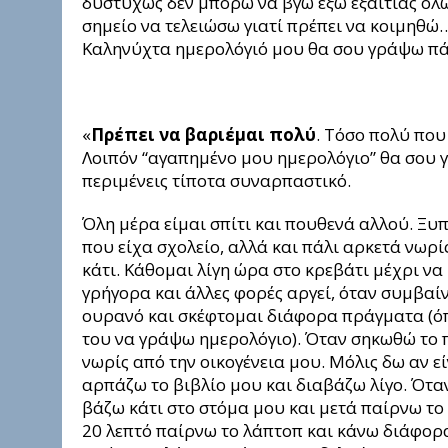
δυστυχώς δεν μπορώ να βγω έξω εξαιτίας όλ
σημείο να τελειώσω γιατί πρέπει να κοιμηθώ… 
Καληνύχτα ημερολόγιό μου θα σου γράψω πάλ
«
Πρέπει να βαριέμαι πολύ
. Τόσο πολύ που
Λοιπόν “αγαπημένο μου ημερολόγιο” θα σου γρ
περιμένεις τίποτα συναρπαστικό.
Όλη μέρα είμαι σπίτι και πουθενά αλλού. Ξ
που είχα σχολείο, αλλά και πάλι αρκετά νωρ
κάτι. Κάθομαι λίγη ώρα στο κρεβάτι μέχρι ν
γρήγορα και άλλες φορές αργεί, όταν συμβαί
ουρανό και σκέφτομαι διάφορα πράγματα (όπω
του να γράψω ημερολόγιο). Όταν σηκωθώ το π
νωρίς από την οικογένεια μου. Μόλις δω αν ε
αρπάζω το βιβλίο μου και διαβάζω λίγο. Ότα
βάζω κάτι στο στόμα μου και μετά παίρνω το
20 λεπτό παίρνω το λάπτοπ και κάνω διάφορα