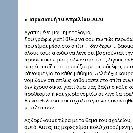
«
Παρασκευή 10 Απριλίου 2020
Αγαπημένο μου ημερολόγιο,
Σου γράφω γιατί θέλω να σου πω πώς περνάω
που είμαι μέσα στο σπίτι … δεν ξέρω … βασικ
όλους τους ακούω να λένε ότι βαριούνται την
προσωπικά είμαι μάλλον από τους λίγους αν
σειρές, παίζω επιτραπέζια με τις αδελφές μου
κάνουμε για το κάθε μάθημα. Αλλά έχω κουραστ
νομίζουν ότι απλώς καθόμαστε στο σπίτι συνέχ
δεν έχουν δίκιο, γιατί άμα μας βάζει ο κάθε
προθεσμία ή και χωρίς νομίζω σε λίγο θα τρε
Αν και θέλω να πάω σχολείο για να συναντηθώ
μου λείπουν.
Ας ξεφύγουμε τώρα με το θέμα του σχολείου, 
αυτό. Αυτές τις μέρες είμαι πολύ χαρούμενη γι