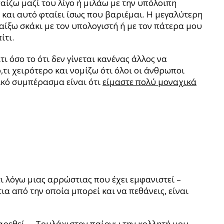
ίζω μαζί του λίγο ή μιλάω με την υπόλοιπη
και αυτό φταίει ίσως που βαριέμαι. Η μεγαλύτερη
αίξω σκάκι με τον υπολογιστή ή με τον πάτερα μου
ίτι.
τι όσο το ότι δεν γίνεται κανένας άλλος να
,τι χειρότερο και νομίζω ότι όλοι οι άνθρωποι
λικό συμπέρασμα είναι ότι
είμαστε πολύ μοναχικά
τι λόγω μιας αρρώστιας που έχει εμφανιστεί –
α από την οποία μπορεί και να πεθάνεις, είναι
βαρεθεί … Τουλάχιστον παίρνω την κολλητή μου