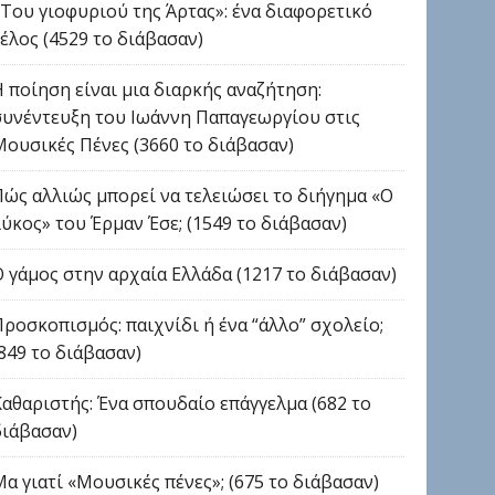
«Του γιοφυριού της Άρτας»: ένα διαφορετικό
τέλος (4529 το διάβασαν)
Η ποίηση είναι μια διαρκής αναζήτηση:
συνέντευξη του Ιωάννη Παπαγεωργίου στις
Μουσικές Πένες (3660 το διάβασαν)
Πώς αλλιώς μπορεί να τελειώσει το διήγημα «Ο
λύκος» του Έρμαν Έσε; (1549 το διάβασαν)
Ο γάμος στην αρχαία Ελλάδα (1217 το διάβασαν)
Προσκοπισμός: παιχνίδι ή ένα “άλλο” σχολείο;
(849 το διάβασαν)
Καθαριστής: Ένα σπουδαίο επάγγελμα (682 το
διάβασαν)
Μα γιατί «Μουσικές πένες»; (675 το διάβασαν)