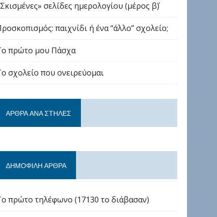
«Σκισμένες» σελίδες ημερολογίου (μέρος β΄)
Προσκοπισμός: παιχνίδι ή ένα “άλλο” σχολείο;
Το πρώτο μου Πάσχα
Το σχολείο που ονειρεύομαι
ΆΡΘΡΑ ΑΝΆ ΣΤΉΛΕΣ
ΔΗΜΟΦΙΛΉ ΆΡΘΡΑ
Το πρώτο τηλέφωνο (17130 το διάβασαν)