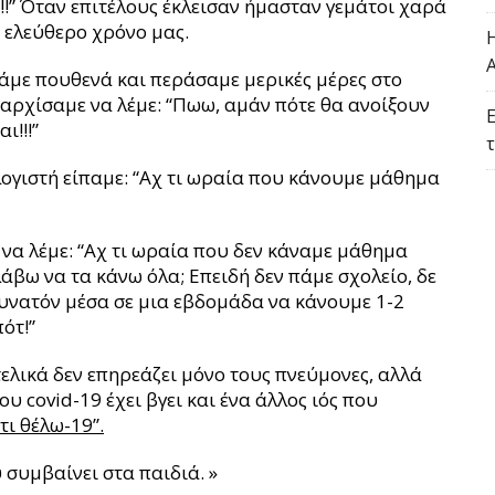
!!” Όταν επιτέλους έκλεισαν ήμασταν γεμάτοι χαρά
ύ ελεύθερο χρόνο μας.
άμε πουθενά και περάσαμε μερικές μέρες στο
 αρχίσαμε να λέμε: “Πωω, αμάν πότε θα ανοίξουν
ι!!!”
γιστή είπαμε: “Αχ τι ωραία που κάνουμε μάθημα
α λέμε: “Αχ τι ωραία που δεν κάναμε μάθημα
άβω να τα κάνω όλα; Επειδή δεν πάμε σχολείο, δε
δυνατόν μέσα σε μια εβδομάδα να κάνουμε 1-2
ότ!”
λικά δεν επηρεάζει μόνο τους πνεύμονες, αλλά
υ covid-19 έχει βγει και ένα άλλος ιός που
τι θέλω-19”.
συμβαίνει στα παιδιά. »