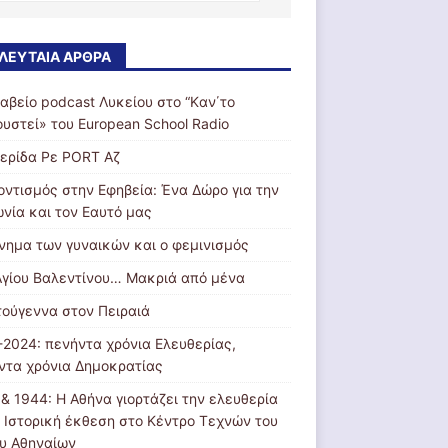
ΛΕΥΤΑΊΑ ΆΡΘΡΑ
ραβείο podcast Λυκείου στο “Kαν΄το
ουστεί» του European School Radio
ερίδα Ρε PORT Αζ
οντισμός στην Εφηβεία: Ένα Δώρο για την
ωνία και τον Εαυτό μας
ίνημα των γυναικών και ο φεμινισμός
Αγίου Βαλεντίνου… Μακριά από μένα
τούγεννα στον Πειραιά
-2024: πενήντα χρόνια Ελευθερίας,
ντα χρόνια Δημοκρατίας
 & 1944: Η Αθήνα γιορτάζει την ελευθερία
: Ιστορική έκθεση στο Κέντρο Τεχνών του
υ Αθηναίων