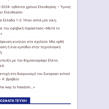
-2024: ογδόντα χρόνια Ελευθερίας – Ύμνος
την Ελευθερίαν
ία Ελλάδα 1-2: Ήταν απλά μία νίκη;
με την εφηβική παράσταση «Μετά το
ι»
όρευση κινητών στα σχολεία: Μία ορθή
αση ή ένα εμπόδιο στην τεχνολογική
ή;
ντευξη με την δημοσιογράφο Ελένη
κά
ετοχή στο διαγωνισμό του European school
- Α΄ βραβείο
the way to freedom…»
ΌΣΦΑΤΑ ΤΕΎΧΗ