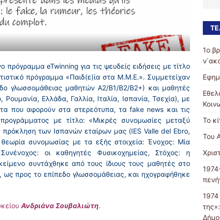
ΤΕ
1ο β
ν΄ακ
 πρόγραμμα eTwinning για τις ψευδείς ειδήσεις με τίτλο
ιτιστικό πρόγραμμα «Παιδ(ε)ία στα Μ.Μ.Ε.». Συμμετείχαν
Εφημ
εδο γλωσσομάθειας μαθητών Α2/Β1/Β2/Β2+) και μαθητές
Εθελ
Ρουμανία, Ελλάδα, Γαλλία, Ιταλία, Ισπανία, Τσεχία), με
Κοιν
τα που αφορούν στα στερεότυπα, τα fake news και τις
προγράμματος με τίτλο: «Μικρές συνομωσίες μεταξύ
Το κ
 πρόκληση των Ισπανών εταίρων μας (IES Valle del Ebro,
Του 
 θεωρία συνομωσίας με τα εξής στοιχεία: Ένοχος: Μία
Συνένοχος: οι καθηγητές Φυσικοχημείας, Στόχος: η
Χρισ
κείμενο συντάχθηκε από τους ίδιους τους μαθητές στο
1974
, ως προς το επίπεδο γλωσσομάθειας, και ηχογραφήθηκε
πενή
1974
υκείου
Ανδριάνα Σουβαλιώτη
.
της»
Δήμο