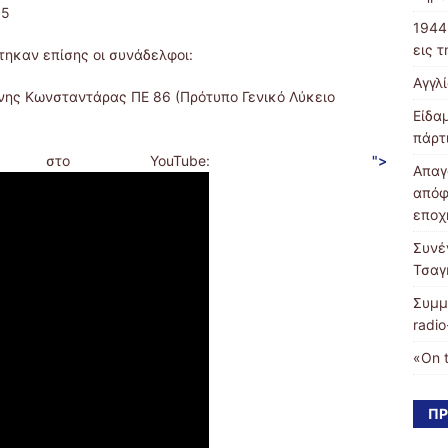
05
1944
εις 
ηκαν επίσης οι συνάδελφοι:
Αγγλ
νης Κωνσταντάρας ΠΕ 86 (Πρότυπο Γενικό Λύκειο
Είδα
πάρτ
τεο στο YouTube:
">
Απαγ
απόφ
εποχ
Συνέ
Τσαγ
Συμμ
radio
«On 
ΠΡ