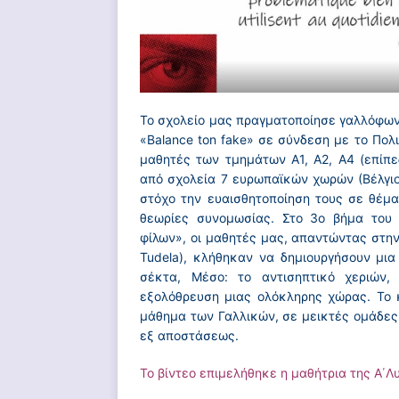
Το σχολείο μας πραγματοποίησε γαλλόφωνο
«Βalance ton fake» σε σύνδεση με το Πολ
μαθητές των τμημάτων Α1, Α2, Α4 (επίπ
από σχολεία 7 ευρωπαϊκών χωρών (Βέλγιο, 
στόχο την ευαισθητοποίηση τους σε θέμα
θεωρίες συνομωσίας. Στο 3ο βήμα του 
φίλων», οι μαθητές μας, απαντώντας στην
Tudela), κλήθηκαν να δημιουργήσουν μια
σέκτα, Μέσο: το αντισηπτικό χεριών, 
εξολόθρευση μιας ολόκληρης χώρας. Το 
μάθημα των Γαλλικών, σε μεικτές ομάδες
εξ αποστάσεως.
Το βίντεο επιμελήθηκε η μαθήτρια της Α΄Λ