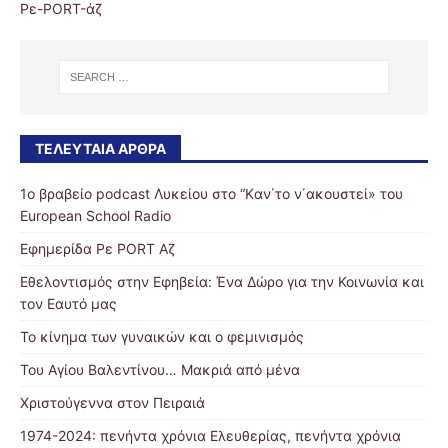
Ρε-PORT-άζ
ΤΕΛΕΥΤΑΊΑ ΆΡΘΡΑ
1ο βραβείο podcast Λυκείου στο “Kαν΄το ν΄ακουστεί» του
European School Radio
Εφημερίδα Ρε PORT Αζ
Εθελοντισμός στην Εφηβεία: Ένα Δώρο για την Κοινωνία και
τον Εαυτό μας
Το κίνημα των γυναικών και ο φεμινισμός
Του Αγίου Βαλεντίνου… Μακριά από μένα
Χριστούγεννα στον Πειραιά
1974-2024: πενήντα χρόνια Ελευθερίας, πενήντα χρόνια