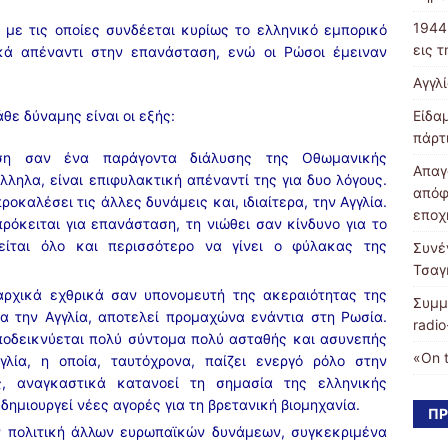
1944
 με τις οποίες συνδέεται κυρίως το ελληνικό εμπορικό
εις 
κά απέναντι στην επανάσταση, ενώ οι Ρώσοι έμειναν
Αγγλ
θε δύναμης είναι οι εξής:
Είδα
πάρτ
η σαν ένα παράγοντα διάλυσης της Οθωμανικής
Απαγ
λληλα, είναι επιφυλακτική απέναντί της για δυο λόγους.
απόφ
ροκαλέσει τις άλλες δυνάμεις και, ιδιαίτερα, την Αγγλία.
εποχ
πρόκειται για επανάσταση, τη νιώθει σαν κίνδυνο για το
ίται όλο και περισσότερο να γίνει ο φύλακας της
Συνέ
Τσαγ
αρχικά εχθρικά σαν υπονομευτή της ακεραιότητας της
Συμμ
α την Αγγλία, αποτελεί προμαχώνα ενάντια στη Ρωσία.
radio
ποδεικνύεται πολύ σύντομα πολύ ασταθής και ασυνεπής
«On 
γλία, η οποία, ταυτόχρονα, παίζει ενεργό ρόλο στην
ς, αναγκαστικά κατανοεί τη σημασία της ελληνικής
ί δημιουργεί νέες αγορές για τη βρετανική βιομηχανία.
ΠΡ
ν πολιτική άλλων ευρωπαϊκών δυνάμεων, συγκεκριμένα