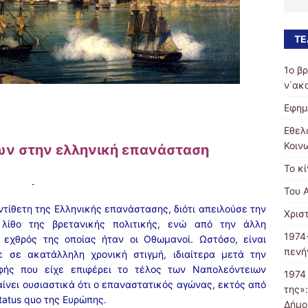
ΤΕ
1ο β
ν΄ακ
Εφημ
Εθελ
Κοιν
ων στην ελληνική επανάσταση
Το κ
Του 
τίθετη της Ελληνικής επανάστασης, διότι απειλούσε την
Χρισ
 λίθο της βρετανικής πολιτικής, ενώ από την άλλη
1974
 εχθρός της οποίας ήταν οι Οθωμανοί. Ωστόσο, είναι
πενή
ε σε ακατάλληλη χρονική στιγμή, ιδιαίτερα μετά την
φής που είχε επιφέρει το τέλος των Ναπολεόντειων
1974
νει ουσιαστικά ότι ο επαναστατικός αγώνας, εκτός από
της»
tatus quo της Ευρώπης.
Δήμο