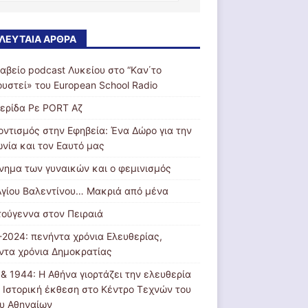
ΛΕΥΤΑΊΑ ΆΡΘΡΑ
ραβείο podcast Λυκείου στο “Kαν΄το
ουστεί» του European School Radio
ερίδα Ρε PORT Αζ
οντισμός στην Εφηβεία: Ένα Δώρο για την
ωνία και τον Εαυτό μας
ίνημα των γυναικών και ο φεμινισμός
Αγίου Βαλεντίνου… Μακριά από μένα
τούγεννα στον Πειραιά
-2024: πενήντα χρόνια Ελευθερίας,
ντα χρόνια Δημοκρατίας
 & 1944: Η Αθήνα γιορτάζει την ελευθερία
: Ιστορική έκθεση στο Κέντρο Τεχνών του
υ Αθηναίων