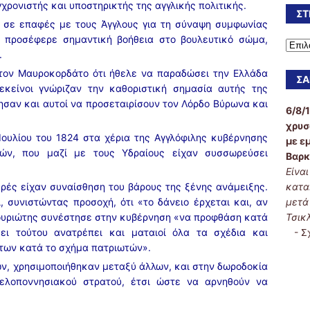
χρονιστής και υποστηρικτής της αγγλικής πολιτικής.
ΣΤ
ι σε επαφές με τους Άγγλους για τη σύναψη συμφωνίας
 προσέφερε σημαντική βοήθεια στο βουλευτικό σώμα,
.
 τον Μαυροκορδάτο ότι ήθελε να παραδώσει την Ελλάδα
ΣΑ
εκείνοι γνώριζαν την καθοριστική σημασία αυτής της
ησαν και αυτοί να προσεταιρίσουν τον Λόρδο Βύρωνα και
6/8/
χρυσ
 Ιουλίου του 1824 στα χέρια της Αγγλόφιλης κυβέρνησης
με ε
κών, που μαζί με τους Υδραίους είχαν συσσωρεύσει
Βαρκ
Είνα
ευρές είχαν συναίσθηση του βάρους της ξένης ανάμειξης.
κατα
 συνιστώντας προσοχή, ότι «το δάνειο έρχεται και, αν
μετά
ντουριώτης συνέστησε στην κυβέρνηση «να προφθάση κατά
Τσικ
ει τούτου ανατρέπει και ματαιοί όλα τα σχέδια και
-
Σ
των κατά το σχήμα πατριωτών».
ν, χρησιμοποιήθηκαν μεταξύ άλλων, και στην δωροδοκία
ελοποννησιακού στρατού, έτσι ώστε να αρνηθούν να