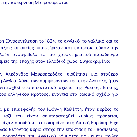
εί την κυβέρνηση Μαυροκορδάτου.
η Εθνοσυνέλευση το 1824, το αγγλικό, το γαλλικό και το
τάξεις οι οποίες υποστήριζαν και εκπροσωπούσαν την
λούν αναμφίβολα το πιο χαρακτηριστικό παράδειγμα
άμεις της εποχής στον ελλαδικό χώρο. Συγκεκριμένα:
ον Αλέξανδρο Μαυροκορδάτο, υιοθέτησε μια σταθερά
 η Αγγλία, λόγω των συμφερόντων της στην Ανατολή, ήταν
τιταχθεί στα επεκτατικά σχέδια της Ρωσίας. Επίσης,
του ελληνικού κράτους, ενάντια στα ρωσικά σχέδια για
α
, με επικεφαλής τον Ιωάννη Κωλέττη, ήταν κυρίως το
μαζί του είχαν συμπαραταχθεί κυρίως πρόκριτοι,
υ είχαν σπουδάσει και διαμείνει στη Δυτική Ευρώπη. Είχε
 λαό θέτοντας κύριο στόχο την επέκταση του Βασιλείου,
υροκορδάτο, του Αγγλικού Κόμματος που έθετε πρώτο