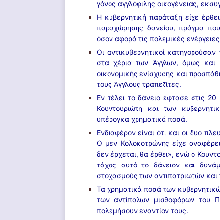
γόνος αγγλόφιλης οικογένειας, εκσυγ
Η κυβερνητική παράταξη είχε έρθε
παραχώρησης δανείου, πράγμα που
όσον αφορά τις πολεμικές ενέργειες
Οι αντικυβερνητικοί κατηγορούσαν
στα χέρια των Άγγλων, όμως και 
οικονομικής ενίσχυσης και προσπάθ
τους Άγγλους τραπεζίτες.
Εν τέλει το δάνειο έφτασε στις 20
Κουντουριώτη και των κυβερνητι
υπέρογκα χρηματικά ποσά.
Ενδιαφέρον είναι ότι και οι δυο πλ
Ο μεν Κολοκοτρώνης είχε αναφέρει,
δεν έρχεται, θα έρθει», ενώ ο Κου
τάχος αυτό το δάνειον και δυνάμ
στοχασμούς των αντιπατριωτών και 
Τα χρηματικά ποσά των κυβερνητικώ
των αντίπαλων μισθοφόρων του Π
πολεμήσουν εναντίον τους.