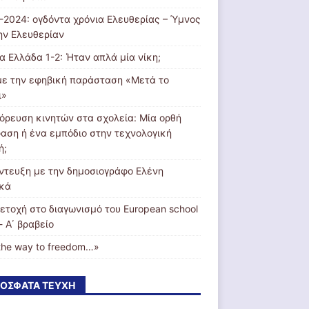
-2024: ογδόντα χρόνια Ελευθερίας – Ύμνος
την Ελευθερίαν
ία Ελλάδα 1-2: Ήταν απλά μία νίκη;
με την εφηβική παράσταση «Μετά το
ι»
όρευση κινητών στα σχολεία: Μία ορθή
αση ή ένα εμπόδιο στην τεχνολογική
ή;
ντευξη με την δημοσιογράφο Ελένη
κά
ετοχή στο διαγωνισμό του European school
- Α΄ βραβείο
the way to freedom…»
ΌΣΦΑΤΑ ΤΕΎΧΗ