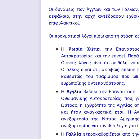
Οι δυνάμεις των Άγγλων και των Γάλλων,
κεφάλαιο, στην αρχή αντέδρασαν εχθρι
επιφυλακτικοί.
Οι πραγματικοί λόγοι πίσω από τη στάση κά
Η
Ρωσία
βλέπει την Επανάστασ
Αυτοκρατορίας και την ευνοεί. Παρά
Ο ένας λόγος είναι ότι δε θέλει να π
Ο άλλος είναι ότι, ακριβώς επειδή 
καθεστώς του τσαρισμού που ωθε
ευρωπαϊκής αντεπανάστασης.
Η
Αγγλία
βλέπει την Επανάσταση 
Οθωμανικής Αυτοκρατορίας, που, γι
Ωστόσο, η εχθρότητα της Αγγλίας α
και ήταν αναγκαστικά έτσι. Η Αγ
ανεξαρτησία της Νότιας Αμερική
ανεξαρτησίας για τον ίδιο λόγο: γιατ
Η
Γαλλία
ετεροκαθορίζεται από τη