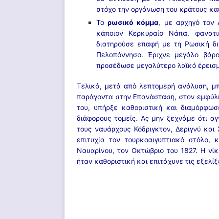
στόχο την οργάνωση του κράτους και
Το
ρωσικό κόμμα
, με αρχηγό τον
κάποιον Κερκυραίο Νάπα, φανατι
διατηρούσε επαφή με τη Ρωσική δι
Πελοπόννησο. Έριχνε μεγάλο βάρο
προσέδωσε μεγαλύτερο λαϊκό έρεισ
Τελικά, μετά από λεπτομερή ανάλυση, 
παράγοντα στην Επανάσταση, στον εμφύλιο
του, υπήρξε καθοριστική και διαμόρφω
διάφορους τομείς. Ας μην ξεχνάμε ότι
αγ
τους ναυάρχους Κόδριγκτον, Δεριγνύ κα
επιτυχία τον τουρκοαιγυπτιακό στόλο,
Ναυαρίνου, τον Οκτώβριο του 1827. Η ν
ήταν καθοριστική και επιτάχυνε τις εξελί