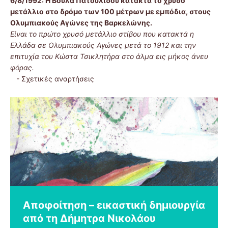
6/8/1992:
Η Βούλα Πατουλίδου κατακτά το χρυσό
μετάλλιο στο δρόμο των 100 μέτρων με εμπόδια, στους
Ολυμπιακούς Αγώνες της Βαρκελώνης.
Είναι το πρώτο χρυσό μετάλλιο στίβου που κατακτά η
Ελλάδα σε Ολυμπιακούς Αγώνες μετά το 1912 και την
επιτυχία του Κώστα Τσικλητήρα στο άλμα εις μήκος άνευ
φόρας.
-
Σχετικές αναρτήσεις
Η εμπειρία της εφημερίδας – 5ος
Αποχαιρετώντας το Γυμνάσιο…
Αποφοίτηση – εικαστική δημιουργία
Το ταξίδι της Α΄ Γυμνασίου:
Ήπιες και ψηφιακές δεξιότητες –
21η Μαΐου – Ημέρα Δράσης για την
Βιβλία για το καλοκαίρι – προτάσεις
Το πιο γλυκό μάθημα της χρονιάς!
Busines Class: Σοκολάτα Edition
Ένα τεύχος γεμάτο Άνοιξη!
Παγκόσμια Ημέρα Αυτισμού:
Βαρένικα – μια παραδοσιακή
χρόνος
από τη Δήμητρα Νικολάου
Εντυπώσεις από την πρώτη χρονιά
Τελική αποτίμηση
Ψυχική Υγεία από την Αθηνά
από ένα μικρό βιβλιοπωλείο της
από την εκπαιδευτικό Ζωή
από τις εκπαιδευτικούς Ζωή
Ακούγοντας τον Κωνσταντίνο και
Αφιέρωμα στη Γενοκτονία των