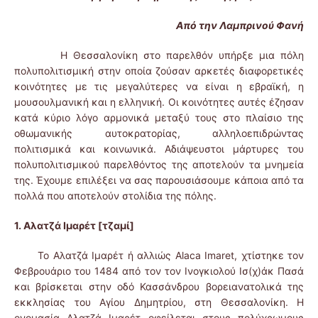
Από την Λαμπρινού Φανή
Η Θεσσαλονίκη στο παρελθόν υπήρξε μια πόλη
πολυπολιτισμική στην οποία ζούσαν αρκετές διαφορετικές
κοινότητες με τις μεγαλύτερες να είναι η εβραϊκή, η
μουσουλμανική και η ελληνική. Οι κοινότητες αυτές έζησαν
κατά κύριο λόγο αρμονικά μεταξύ τους στο πλαίσιο της
οθωμανικής αυτοκρατορίας, αλληλοεπιδρώντας
πολιτισμικά και κοινωνικά. Αδιάψευστοι μάρτυρες του
πολυπολιτισμικού παρελθόντος της αποτελούν τα μνημεία
της. Έχουμε επιλέξει να σας παρουσιάσουμε κάποια από τα
πολλά που αποτελούν στολίδια της πόλης.
1. Αλατζά Ιμαρέτ [τζαμί]
Το Αλατζά Ιμαρέτ ή αλλιώς Alaca Imaret, χτίστηκε τον
Φεβρουάριο του 1484 από τον τον Ινογκιολού Ισ(χ)άκ Πασά
και βρίσκεται στην οδό Κασσάνδρου βορειανατολικά της
εκκλησίας του Αγίου Δημητρίου, στη Θεσσαλονίκη. Η
ονομασία Αλατζά Ιμαρέτ οφείλεται στους πολύχρωμους