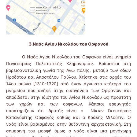
3.Ναός Αγίου Νικολάου του Ορφανού
Ο Ναός Αγίου Νικολάου του Ορφανού είναι μνημείο
Παγκόσμιας Πολιτιστικής Κληρονομιάς. Βρίσκεται στη
βορειοανατολική γωνία της Άνω πόλης, μεταξύ των οδών
Ηροδότου και Αποστόλου Παύλου. Χτίστηκε στις αρχές του
14ου αιώνα [1310-1320] από έναν άγνωστο κτήτορα του
μνημείου που ανήκε στην οικογένεια των Ορφανών και
αποδίδεται στην ιδιότητα του Αγίου Νικολάου ως προστάτη
των χηρών και των ορφανών. Κάποιοι ερευνητές
υποστηρίζουν ότι ιδρυτής είναι ο Νίκων Σκουτέριος
Καπανδρίτης Ορφανός καθώς και ο Κράλης Μιλούτιν. Ο
ναός είναι βασισμένος στην βυζαντινή αρχιτεκτονική. Στη
σημερινή του μορφή όμως ο ναός είναι μια μονόχωρη