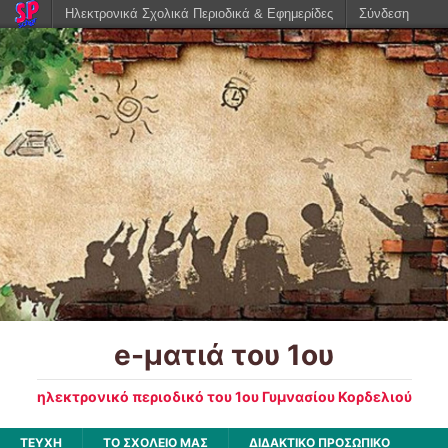
Ηλεκτρονικά Σχολικά Περιοδικά & Εφημερίδες
Σύνδεση
e-ματιά του 1ου
ηλεκτρονικό περιοδικό του 1ου Γυμνασίου Κορδελιού
ΤΕΥΧΗ
ΤΟ ΣΧΟΛΕΙΟ ΜΑΣ
ΔΙΔΑΚΤΙΚΟ ΠΡΟΣΩΠΙΚΟ