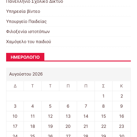
Πανελλήνιο Σχολικό Δίκτυο
Υπηρεσία βίντεο
Υπουργείο Παιδείας
Φιλοξενία ιστοτόπων
Χαμόγελο του παιδιού
ΗΜΕΡΟΛΟΓΙΟ
Αυγούστου 2026
Δ
Τ
Τ
Π
Π
Σ
Κ
1
2
3
4
5
6
7
8
9
10
11
12
13
14
15
16
17
18
19
20
21
22
23
24
25
26
27
28
29
30