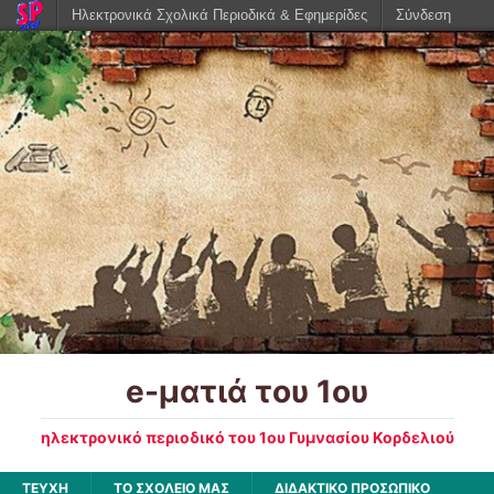
Ηλεκτρονικά Σχολικά Περιοδικά & Εφημερίδες
Σύνδεση
e-ματιά του 1ου
ηλεκτρονικό περιοδικό του 1ου Γυμνασίου Κορδελιού
ΤΕΥΧΗ
ΤΟ ΣΧΟΛΕΙΟ ΜΑΣ
ΔΙΔΑΚΤΙΚΟ ΠΡΟΣΩΠΙΚΟ