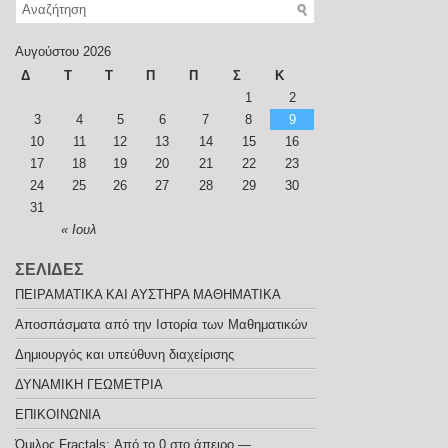
Αυγούστου 2026
Δ
Τ
Τ
Π
Π
Σ
Κ
1
2
3
4
5
6
7
8
9
10
11
12
13
14
15
16
17
18
19
20
21
22
23
24
25
26
27
28
29
30
31
« Ιουλ
ΣΕΛΙΔΕΣ
ΠΕΙΡΑΜΑΤΙΚΑ ΚΑΙ ΑΥΣΤΗΡΑ ΜΑΘΗΜΑΤΙΚΑ
Αποσπάσματα από την Ιστορία των Μαθηματικών
Δημιουργός και υπεύθυνη διαχείρισης
ΔΥΝΑΜΙΚΗ ΓΕΩΜΕΤΡΙΑ
ΕΠΙΚΟΙΝΩΝΙΑ
Όμιλος Fractals: Από το 0 στο άπειρο —