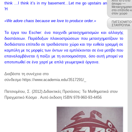
Από το 0 στο
think …I think it’s in my basement…Let me go upstairs and check.”
άπειρο —
Μετασχηματισ
Ή
στο επίπεδο κ
στον χώρο
«We adore chaos because we love to produce order.»
ΠΑΤΣΙΟΜΙΤΟ
ΣΤΑΥΡΟΥΛΑ
Τα έργα του Escher: ένα παιχνίδι μετασχηματισμών και αλλαγής
διαστάσεων. Παράδοξων πλακοστρώσεων που μετασχηματίζουν το
δισδιάστατο επίπεδο σε τρισδιάστατο χώρο και την ευθεία γραμμή σε
καμπύλη με τις μορφές των όντων να εμπλέκονται σε ένα μοτίβο που
επαναλαμβάνεται ή παίζει με τη αυτοομοιότητα, όσο αυτή μπορεί να
αποτυπωθεί σε ένα χαρτί με απλά γεωμετρικά όργανα.
Διαβάστε τη συνέχεια στο
σύνδεσμο https://www.academia.edu/3517291/_
Πατσιομίτου, Σ.
(2012) Διδακτικές Προτάσεις: Τα Μαθηματικά στον
Πραγματικό Κόσμο . Αυτό έκδοση ISBN 978-960-93-4456