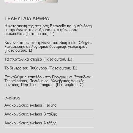
ΤΕΛΕΥΤΑΙΑ ΑΡΘΡΑ
Η κατασκευή της σπείρας Baravelle και η σύνδεση
με την έννοια της αύξουσας και φθίνουσας
ακολουθίας (Πατσιομίτου, Σ.)
Κανονικότητες στο τρίγωνο του Sierpinski -Οδηγίες
κατασκευής σε λογισμικό δυναμικής γεωμετρίας
(Πατσιομίτου, Σ)
Τα πλατωνικά στερεά (Πατσιομίτου, Σ.)
To δέντρο του Πυθαγόρα (Πατσιομίτου, Σ.)
Επικαλύψεις επιπέδου στο Πρόγραμμα. Σπουδών:
Tessellations, Πεντόμινος, Αλγεβρικές Δομικές
μονάδες, Rep-Tiles, Tangram (Πατσιομίτου, Σ)
e-class
Ανακoινώσεις e-class Γ τάξης
Ανακοινώσεις e-class B τάξης
Ανακοινώσεις e-class Α τάξης