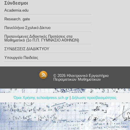
Σύνδεσμοι
Academia.edu
Research. gate
Πανελλήνιο Σχολικό Δίκτυο
Προτεινόμενες Διδακτικές Προτάσεις στα
Μαθηματικά (1o Π.Π. ΓΥΜΝΑΣΙΟ ΑΘΗΝΩΝ)
ΣΥΝΔΕΣΕΙΣ ΔΙΑΔΙΚΤΥΟΥ
Υπουργείο Παιδείας
© 2026
Ηλεκτρονικό Εργαστήριο
Πειραματικών Μαθηματικών
Όροι Χρήσης schoolpress.sch.gr
|
Δήλωση προσβασιμότητας