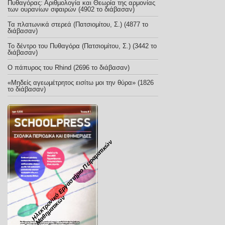
Πυθαγόρας: Αριθµολογία και Θεωρία της αρμονίας
των ουρανίων σφαιρών (4902 το διάβασαν)
Τα πλατωνικά στερεά (Πατσιομίτου, Σ.) (4877 το
διάβασαν)
To δέντρο του Πυθαγόρα (Πατσιομίτου, Σ.) (3442 το
διάβασαν)
O πάπυρος του Rhind (2696 το διάβασαν)
«Μηδείς αγεωμέτρητος εισίτω μοι την θύρα» (1826
το διάβασαν)
Η
λ
ε
κ
τ
ρ
ο
ν
ι
ό
Ε
ρ
γ
α
σ
τ
ή
ρ
ι
ο
Π
ε
ι
ρ
α
μ
α
τ
ι
κ
ώ
ν
Μ
α
θ
η
μ
α
τ
ι
κ
ώ
κ
ν