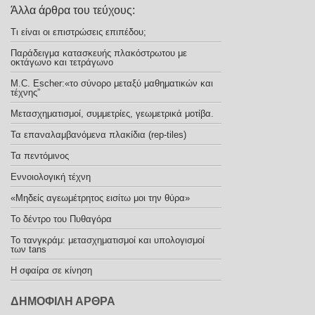
Άλλα άρθρα του τεύχους:
Τι είναι οι επιστρώσεις επιπέδου;
Παράδειγμα κατασκευής πλακόστρωτου με
οκτάγωνο και τετράγωνο
M.C. Escher:«το σύνορο μεταξύ μαθηματικών και
τέχνης”
Μετασχηματισμοί, συμμετρίες, γεωμετρικά μοτίβα.
Τα επαναλαμβανόμενα πλακίδια (rep-tiles)
Τα πεντόμινος
Eννοιολογική τέχνη
«Μηδείς αγεωμέτρητος εισίτω μοι την θύρα»
To δέντρο του Πυθαγόρα
Το τανγκράμ: μετασχηματισμοί και υπολογισμοί
των tans
Η σφαίρα σε κίνηση
ΔΗΜΟΦΙΛΗ ΑΡΘΡΑ