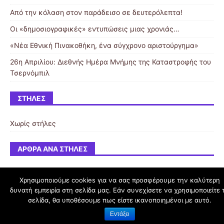
Από την κόλαση στον παράδεισο σε δευτερόλεπτα!
Οι «δημοσιογραφικές» εντυπώσεις μιας χρονιάς…
«Νέα Εθνική Πινακοθήκη, ένα σύγχρονο αριστούργημα»
26η Απριλίου: Διεθνής Ημέρα Μνήμης της Καταστροφής του
Τσερνόμπιλ
ΣΤΉΛΕΣ
Χωρίς στήλες
ΆΡΘΡΑ ΑΝΆ ΣΤΉΛΕΣ
Χρησιμοποιούμε cookies για να σας προσφέρουμε την καλύτερη
δυνατή εμπειρία στη σελίδα μας. Εάν συνεχίσετε να χρησιμοποιείτε 
schoolpress.sch.gr
σελίδα, θα υποθέσουμε πως είστε ικανοποιημένοι με αυτό.
Εντάξει
Όροι Χρήσης schoolpress.sch.gr
|
Δήλωση προσβασιμότητας