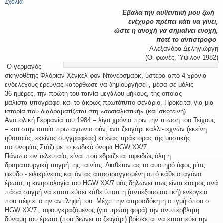
Σχόλια
Έβαλα την αυθεντική μου ζωή
ενέχυρο πρέπει κάτι να γίνει,
ώστε η ανοχή να σημαίνει ενοχή,
ποτέ το αντίστροφο
Αλεξάνδρα Δεληγιώργη
(Οι φωνές, Ύψιλον 1982)
Ο γερμανός
σκηνοθέτης Φλόριαν Χένκελ φον Ντόνερσμαρκ, ύστερα από 4 χρόνια
ενδελεχούς έρευνας κατόρθωσε να δημιουργήσει , μέσα σε μόλις
36 ημέρες, την πρώτη του ταινία μεγάλου μήκους, της οποίας
μάλιστα υπογράφει και το άκρως πρωτότυπο σενάριο. Πρόκειται για μία
ιστορία που διαδραματίζεται στη «σοσιαλιστική» (και σκοτεινή)
Ανατολική Γερμανία του 1984 – λίγα χρόνια πριν την πτώση του Τείχους
– και στην οποία πρωταγωνιστούν, ένα ζευγάρι καλλι-τεχνών (εκείνη
ηθοποιός, εκείνος συγγραφέας) κι ένας πράκτορας της μυστικής
αστυνομίας Στάζι με το κωδικό όνομα HGW XX/7.
Πάνω στον τελευταίο, είναι που εδράζεται αφειδώς όλη η
δραματουργική πυγμή της ταινίας. Διαθέτοντας το αυστηρό ύφος μίας
ψευδο - ειλικρίνειας και όντας αποστραγγισμένη από κάθε σταγόνα
έρωτα, η κινησιολογία του HGW XX/7 μάς δηλώνει πως είναι έτοιμος ανά
πάσα στιγμή να εποπτεύσει κάθε ύποπτη (αντιεξουσιαστική) ενέργεια
που πέφτει στην αντίληψή του. Μέχρι την απροσδόκητη στιγμή όπου ο
HGW XX/7 , αφουγκραζόμενος (για πρώτη φορά) την ανυπέρβλητη
δύναμη του έρωτα (που βιώνει το ζευγάρι) βρίσκεται να εποπτεύει την