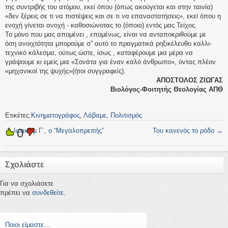
της συντριβής του ατόμου, εκεί όπου (όπως ακούγεται και στην ταινία)
«δεν ξέρεις σε τι να πιστέψεις και σε τι να επαναστατήσεις», εκεί όπου η
ενοχή γίνεται ανοχή - καθοσιώνοτας το (όποιο) εντός μας Τείχος.
Το μόνο που μας απομένει , επομένως, είναι να ανταποκριθούμε με
όση ανοιχτότητα μπορούμε σ” αυτό το πραγματικά ρηξικέλευθο καλλι-
τεχνικό κάλεσμα, ούτως ώστε, ίσως , καταφέρουμε μια μέρα να
γράψουμε κι εμείς μια «Σονάτα για έναν καλό άνθρωπο», όντας πλέον
«μηχανικοί της ψυχής»(ήτοι συγγραφείς).
ΑΠΟΣΤΟΛΟΣ ΖΙΩΓΑΣ
Βιολόγος-Φοιτητής Θεολογίας ΑΠΘ
Ετικέτες:
Κινηματογράφος
,
Λάβαμε
,
Πολιτισμός
0
←
Ιωακείμ Γ΄, ο “Μεγαλοπρεπής”
Του κανενός το ρόδο
→
Σχολιάστε
Για να σχολιάσετε
πρέπει να
συνδεθείτε
.
Ποιοι είμαστε…