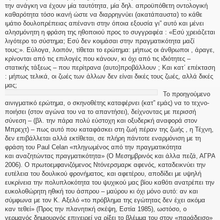
την ανάγκη να έχουν μία ταυτότητα, μία δηλ. απροϋπόθετη οντολογική
καθαρότητα τόσο ικανή ώστε να διαρρηγνύει (ακατάπαυστα) το κάθε
ιμάτιο δουλοπρέπειας απέναντι στην όποια εξουσία γι” αυτό και μένει
αλησμόνητη η φράση της ηθοποιού προς το συγγραφέα : «Εσύ χρειάζεται
λιγότερο το σύστημα; Εσύ δεν κοιμάσαι στην πραγματικότητα μαζί
τους;». Εύλογα, λοιπόν, τίθεται το ερώτημα: μήπως οι άνθρωποι , άραγε,
κρίνονται από τις επιλογές που κάνουν, κι όχι από τις ιδιότητες –
στατικής τάξεως – που περίτρανα (αυτο)προβάλλουν ; Και κατ΄ επέκταση
: μήπως τελικά, οι ζωές των άλλων δεν είναι δικές τους ζωές, αλλά δικές
μας;
Το προηγούμενο
αινιγματικό ερώτημα, ο σκηνοθέτης καταφέρνει (κατ” εμάς) να το τεχνο-
ποιήσει (στον αγώνα του να το απαντήσει), δείχνοντας με περισσή
σύνεση – (βλ. την πάρα πολύ εύστοχη και οξυδερκή αναφορά στον
Μπρεχτ) – πως αυτό που καταφάσκει στη ζωή πέραν της ζωής , η Τέχνη,
δεν επιβάλλεται αλλά εκτίθεται, σε πλήρη πάντοτε εναρμόνιση με τη
φράση του Paul Celan «πληγωμένος από την πραγματικότητα
και αναζητώντας πραγματικότητα» (Ο Μεσημβρινός και άλλα πεζά, ΑΓΡΑ
2006). Ο πρωτοεμφανιζόμενος Ντόνερσμαρκ αφενός, καταδεικνύει την
ευτέλεια του δουλικού φρονήματος, και αφετέρου, αποδίδει με υψηλή
ευκρίνεια την πολυπλοκότητα του ψυχικού μας βίου καθότι ανατρέπει την
ευκολοθώρητη ηθική του άσπρου – μαύρου κι όχι μόνο αυτό: αν και
σύμφωνα με τον Κ. Αξελό «το πρόβλημα της εγώτητας δεν έχει ακόμα
καν τεθεί» (Προς την πλανητική σκέψη, Εστία 1985), ωστόσο, ο
γερμανός δημιουργός επιχειρεί να ρίξει το βλέμμα του στον «παράδεισο»