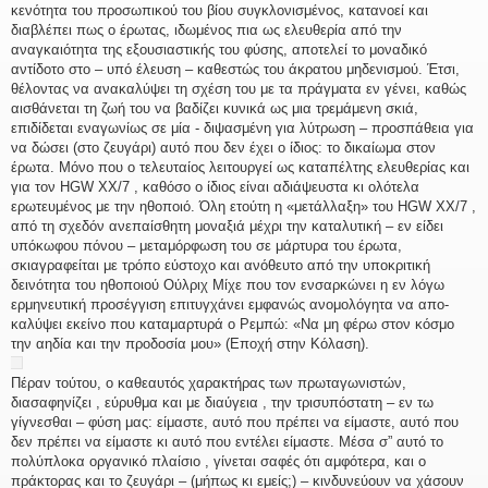
κενότητα του προσωπικού του βίου συγκλονισμένος, κατανοεί και
διαβλέπει πως ο έρωτας, ιδωμένος πια ως ελευθερία από την
αναγκαιότητα της εξουσιαστικής του φύσης, αποτελεί το μοναδικό
αντίδοτο στο – υπό έλευση – καθεστώς του άκρατου μηδενισμού. Έτσι,
θέλοντας να ανακαλύψει τη σχέση του με τα πράγματα εν γένει, καθώς
αισθάνεται τη ζωή του να βαδίζει κυνικά ως μια τρεμάμενη σκιά,
επιδίδεται εναγωνίως σε μία - διψασμένη για λύτρωση – προσπάθεια για
να δώσει (στο ζευγάρι) αυτό που δεν έχει ο ίδιος: το δικαίωμα στον
έρωτα. Μόνο που ο τελευταίος λειτουργεί ως καταπέλτης ελευθερίας και
για τον HGW XX/7 , καθόσο ο ίδιος είναι αδιάψευστα κι ολότελα
ερωτευμένος με την ηθοποιό. Όλη ετούτη η «μετάλλαξη» του HGW XX/7 ,
από τη σχεδόν ανεπαίσθητη μοναξιά μέχρι την καταλυτική – εν είδει
υπόκωφου πόνου – μεταμόρφωση του σε μάρτυρα του έρωτα,
σκιαγραφείται με τρόπο εύστοχο και ανόθευτο από την υποκριτική
δεινότητα του ηθοποιού Ούλριχ Μίχε που τον ενσαρκώνει η εν λόγω
ερμηνευτική προσέγγιση επιτυγχάνει εμφανώς ανομολόγητα να απο-
καλύψει εκείνο που καταμαρτυρά ο Ρεμπώ: «Να μη φέρω στον κόσμο
την αηδία και την προδοσία μου» (Εποχή στην Κόλαση).
Πέραν τούτου, ο καθεαυτός χαρακτήρας των πρωταγωνιστών,
διασαφηνίζει , εύρυθμα και με διαύγεια , την τρισυπόστατη – εν τω
γίγνεσθαι – φύση μας: είμαστε, αυτό που πρέπει να είμαστε, αυτό που
δεν πρέπει να είμαστε κι αυτό που εντέλει είμαστε. Μέσα σ” αυτό το
πολύπλοκα οργανικό πλαίσιο , γίνεται σαφές ότι αμφότερα, και ο
πράκτορας και το ζευγάρι – (μήπως κι εμείς;) – κινδυνεύουν να χάσουν