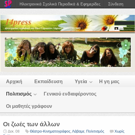
Ηλεκτρονικά Σχολικά Περιοδικά & Εφημερίδες
Σύνδεση
Αρχική
Εκπαίδευση
Υγεία
Η γη μας
Πολιτισμός
Γενικού ενδιαφέροντος
Οι μαθητές γράφουν
Οι ζωές των άλλων
Δεκ. 08
Θέατρο-Κινηματογράφος
,
Λάβαμε
,
Πολιτισμός
Χωρίς