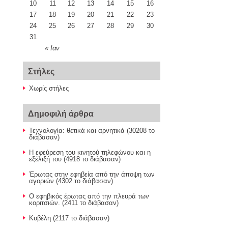
10
11
12
13
14
15
16
17
18
19
20
21
22
23
24
25
26
27
28
29
30
31
« Ιαν
Στήλες
Χωρίς στήλες
Δημοφιλή άρθρα
Τεχνολογία: θετικά και αρνητικά (30208 το
διάβασαν)
Η εφεύρεση του κινητού τηλεφώνου και η
εξέλιξή του (4918 το διάβασαν)
Έρωτας στην εφηβεία από την άποψη των
αγοριών (4302 το διάβασαν)
Ο εφηβικός έρωτας από την πλευρά των
κοριτσιών. (2411 το διάβασαν)
Κυβέλη (2117 το διάβασαν)