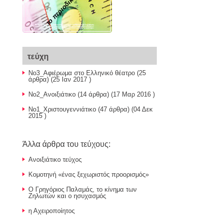
το περιοδικό μας
τεύχη
Νο3_Αφιέρωμα στο Ελληνικό θέατρο
(25
άρθρα) (25 Ιαν 2017 )
Νο2_Ανοιξιάτικο
(14 άρθρα) (17 Μαρ 2016 )
Νο1_Χριστουγεννιάτικο
(47 άρθρα) (04 Δεκ
2015 )
Άλλα άρθρα του τεύχους:
Aνοιξιάτικο τεύχος
Κομοτηνή «ένας ξεχωριστός προορισμός»
Ο Γρηγόριος Παλαμάς, το κίνημα των
Ζηλωτών και ο ησυχασμός
η Αχειροποίητος