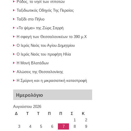
Ρόδος, το νησί των ιπποτών
Ταξιδιωτικός Οδηγός Της Περαίας
Ταξίδι στο Πήλιο
«Το ψέμα» της Ζώρς Σαρρή
Η σφαγή των Θεσσαλονικέων το 390 μ.Χ
Ο Ιερός Ναός του Αγίου Δημητρίου
Ο Ιερός Ναός του προφήτη Ηλία
Η Μονή Βλατάδων
Αλώσεις της Θεσσαλονίκης
Η Σμύρνη και η μικρασιατική καταστροφή
Ημερολόγιο
Αυγούστου 2026
Δ
Τ
Τ
Π
Π
Σ
Κ
1
2
3
4
5
6
7
8
9