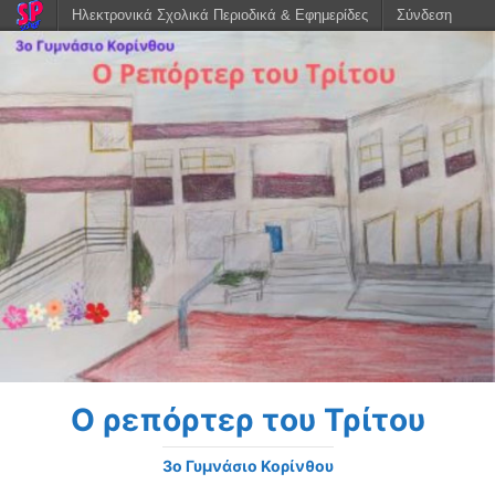
Ηλεκτρονικά Σχολικά Περιοδικά & Εφημερίδες
Σύνδεση
Ο ρεπόρτερ του Τρίτου
3o Γυμνάσιο Κορίνθου