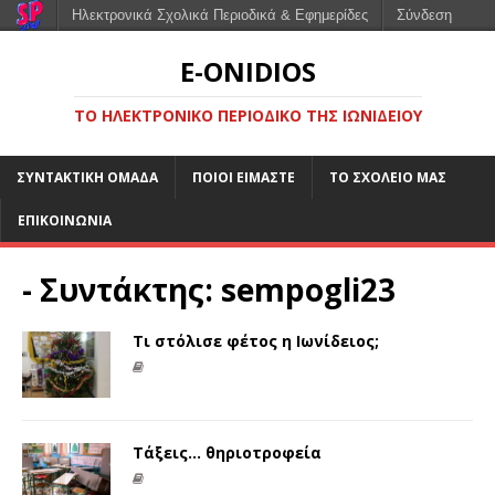
Ηλεκτρονικά Σχολικά Περιοδικά & Εφημερίδες
Σύνδεση
E-ONIDIOS
ΤΟ ΗΛΕΚΤΡΟΝΙΚΌ ΠΕΡΙΟΔΙΚΌ ΤΗΣ ΙΩΝΙΔΕΊΟΥ
ΣΥΝΤΑΚΤΙΚΉ ΟΜΆΔΑ
ΠΟΙΟΙ ΕΊΜΑΣΤΕ
ΤΟ ΣΧΟΛΕΊΟ ΜΑΣ
ΕΠΙΚΟΙΝΩΝΊΑ
- Συντάκτης:
sempogli23
Τι στόλισε φέτος η Ιωνίδειος;
Τάξεις… θηριοτροφεία