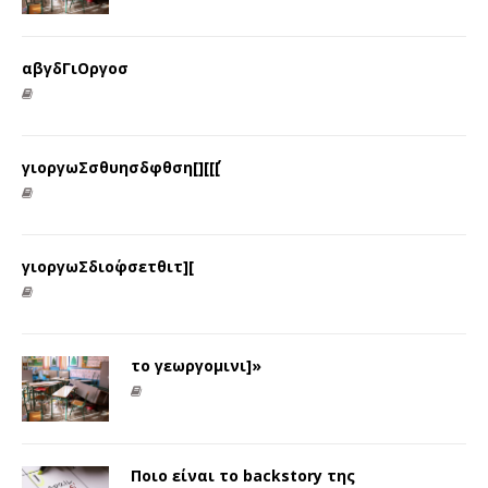
αβγδΓιΟργοσ
γιοργωΣσθυησδφθση[][[΄΄[
γιοργωΣδιο΄φσετθιτ][
το γεωργομινι]»
Ποιο είναι το backstory της