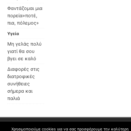
Φαντάζομαι μια
πορεία»ποτέ,
πια, πόλεμος»
Υγεία
Μη γελάς πολύ
γιατί θα σου
βγει σε καλό
Διαφορές στις
διατροφικές
συνήθειες
σήμερα και
παλιά
schoolpress.sch.gr
Χρησιμοποιούμε cookies για να σας προσφέρουμε την καλύτερη