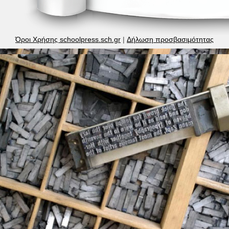
Όροι Χρήσης schoolpress.sch.gr
|
Δήλωση προσβασιμότητας