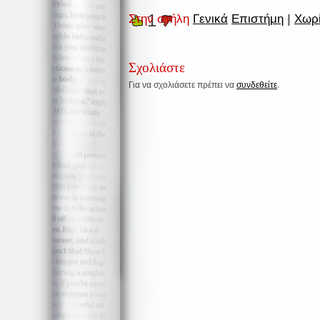
1
Στην στήλη
Γενικά
Επιστήμη
|
Χωρί
Σχολιάστε
Για να σχολιάσετε πρέπει να
συνδεθείτε
.