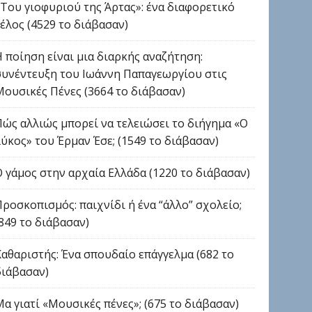
«Του γιοφυριού της Άρτας»: ένα διαφορετικό
τέλος (4529 το διάβασαν)
Η ποίηση είναι μια διαρκής αναζήτηση:
συνέντευξη του Ιωάννη Παπαγεωργίου στις
Μουσικές Πένες (3664 το διάβασαν)
Πώς αλλιώς μπορεί να τελειώσει το διήγημα «Ο
λύκος» του Έρμαν Έσε; (1549 το διάβασαν)
Ο γάμος στην αρχαία Ελλάδα (1220 το διάβασαν)
Προσκοπισμός: παιχνίδι ή ένα “άλλο” σχολείο;
(849 το διάβασαν)
Καθαριστής: Ένα σπουδαίο επάγγελμα (682 το
διάβασαν)
Μα γιατί «Μουσικές πένες»; (675 το διάβασαν)