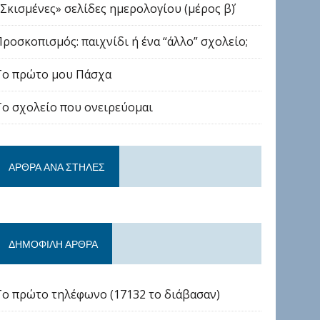
«Σκισμένες» σελίδες ημερολογίου (μέρος β΄)
Προσκοπισμός: παιχνίδι ή ένα “άλλο” σχολείο;
Το πρώτο μου Πάσχα
Το σχολείο που ονειρεύομαι
ΆΡΘΡΑ ΑΝΆ ΣΤΉΛΕΣ
ΔΗΜΟΦΙΛΉ ΆΡΘΡΑ
Το πρώτο τηλέφωνο (17132 το διάβασαν)