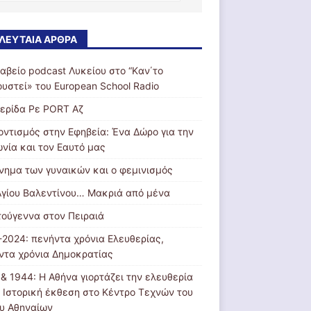
ΛΕΥΤΑΊΑ ΆΡΘΡΑ
ραβείο podcast Λυκείου στο “Kαν΄το
ουστεί» του European School Radio
ερίδα Ρε PORT Αζ
οντισμός στην Εφηβεία: Ένα Δώρο για την
ωνία και τον Εαυτό μας
ίνημα των γυναικών και ο φεμινισμός
Αγίου Βαλεντίνου… Μακριά από μένα
τούγεννα στον Πειραιά
-2024: πενήντα χρόνια Ελευθερίας,
ντα χρόνια Δημοκρατίας
 & 1944: Η Αθήνα γιορτάζει την ελευθερία
: Ιστορική έκθεση στο Κέντρο Τεχνών του
υ Αθηναίων