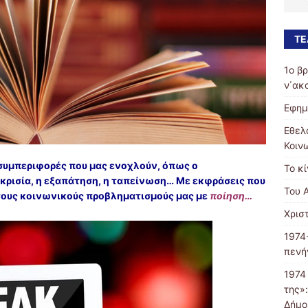
ΤΕ
1ο β
ν΄ακ
Εφημ
Εθελ
Κοιν
 συμπεριφορές που μας ενοχλούν, όπως ο
Το κ
ποκρισία, η εξαπάτηση, η ταπείνωση… Με εκφράσεις που
Του 
ους κοινωνικούς προβληματισμούς μας με
ποίηση…
Χρισ
1974
πενή
1974
της»
Δήμο