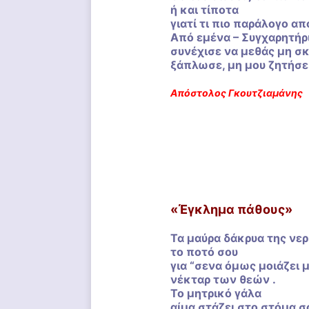
ή και τίποτα
γιατί τι πιο παράλογο απ
Από εμένα – Συγχαρητήρ
συνέχισε να μεθάς μη σκ
ξάπλωσε, μη μου ζητήσει
Απόστολος Γκουτζιαμάνης
«Έγκλημα πάθους»
Τα μαύρα δάκρυα της νε
το ποτό σου
για “σενα όμως μοιάζει 
νέκταρ των θεών .
Το μητρικό γάλα
αίμα στάζει στο στόμα σ