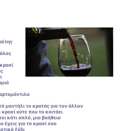
ρέτης
γάλος
 κρασί
ις
ι
αμιά
χαρτομάντιλα
ό μαντήλι το κρατάς για τον άλλον
 κρασί ούτε που το κοιτάει
ει κάτι απλό, μια βοήθεια
υ έχεις για το κρασί σου
ιοτικό ξύδι