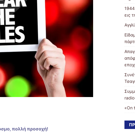
1944
εις 
Αγγλ
Είδα
πάρτ
Απαγ
απόφ
εποχ
Συνέ
Τσαγ
Συμμ
radio
«On 
ΠΡ
όσμο, πολλή προσοχή!