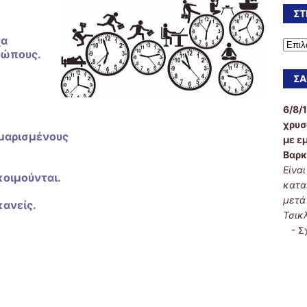
ΣΤ
χα
ρώπους.
ΣΑ
6/8/
χρυσ
μαρισμένους
με ε
Βαρκ
Είνα
οιμούνται.
κατα
μετά
κανείς.
Τσικ
-
Σ