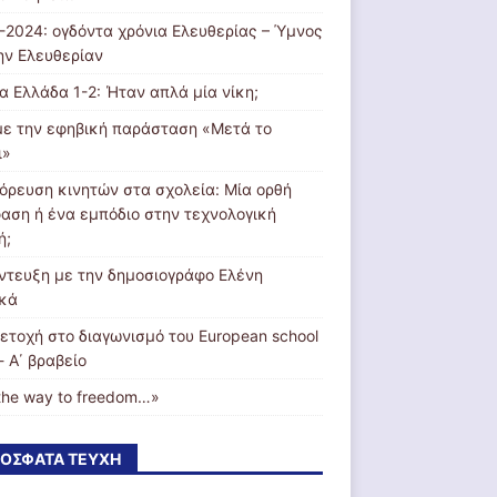
-2024: ογδόντα χρόνια Ελευθερίας – Ύμνος
την Ελευθερίαν
ία Ελλάδα 1-2: Ήταν απλά μία νίκη;
με την εφηβική παράσταση «Μετά το
ι»
όρευση κινητών στα σχολεία: Μία ορθή
αση ή ένα εμπόδιο στην τεχνολογική
ή;
ντευξη με την δημοσιογράφο Ελένη
κά
ετοχή στο διαγωνισμό του European school
- Α΄ βραβείο
the way to freedom…»
ΌΣΦΑΤΑ ΤΕΎΧΗ