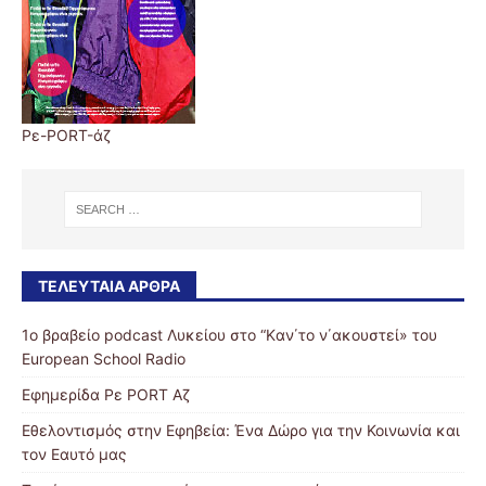
Ρε-PORT-άζ
ΤΕΛΕΥΤΑΊΑ ΆΡΘΡΑ
1ο βραβείο podcast Λυκείου στο “Kαν΄το ν΄ακουστεί» του
European School Radio
Εφημερίδα Ρε PORT Αζ
Εθελοντισμός στην Εφηβεία: Ένα Δώρο για την Κοινωνία και
τον Εαυτό μας