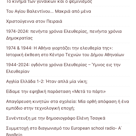
Το κίνημα των γυναικών και ο φεμινισμός
Του Αγίου Βαλεντίνου… Μακριά από μένα
Χριστούγεννα στον Πειραιά
1974-2024: πενήντα χρόνια Ελευθερίας, πενήντα χρόνια
Δημοκρατίας
1974 & 1944: Η Αθήνα γιορτάζει την ελευθερία της»:
Ιστορική έκθεση στο Κέντρο Τεχνών του Δήμου Αθηναίων
1944-2024: ογδόντα χρόνια Ελευθερίας – Ύμνος εις την
Ελευθερίαν
Αγγλία Ελλάδα 1-2: Ήταν απλά μία νίκη;
Είδαμε την εφηβική παράσταση «Μετά το πάρτι»
Απαγόρευση κινητών στα σχολεία: Μία ορθή απόφαση ή ένα
εμπόδιο στην τεχνολογική εποχή;
Συνέντευξη με την δημοσιογράφο Ελένη Τσαγκά
Συμμετοχή στο διαγωνισμό του European school radio- Α΄
βραβείο