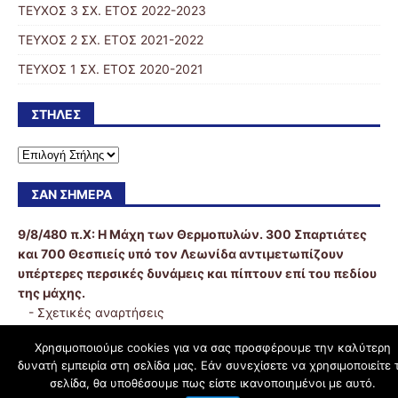
ΤΕΥΧΟΣ 3 ΣΧ. ΕΤΟΣ 2022-2023
ΤΕΥΧΟΣ 2 ΣΧ. ΕΤΟΣ 2021-2022
ΤΕΥΧΟΣ 1 ΣΧ. ΕΤΟΣ 2020-2021
ΣΤΉΛΕΣ
ΣΑΝ ΣΉΜΕΡΑ
9/8/480 π.Χ:
Η Μάχη των Θερμοπυλών. 300 Σπαρτιάτες
και 700 Θεσπιείς υπό τον Λεωνίδα αντιμετωπίζουν
υπέρτερες περσικές δυνάμεις και πίπτουν επί του πεδίου
της μάχης.
-
Σχετικές αναρτήσεις
Χρησιμοποιούμε cookies για να σας προσφέρουμε την καλύτερη
δυνατή εμπειρία στη σελίδα μας. Εάν συνεχίσετε να χρησιμοποιείτε 
schoolpress.sch.gr
σελίδα, θα υποθέσουμε πως είστε ικανοποιημένοι με αυτό.