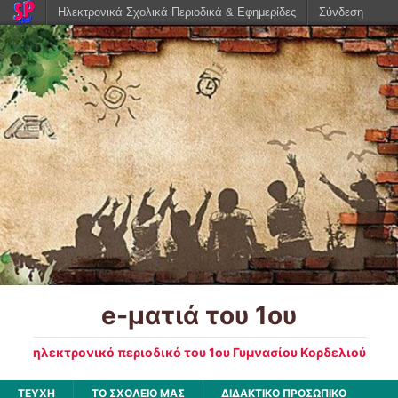
Ηλεκτρονικά Σχολικά Περιοδικά & Εφημερίδες
Σύνδεση
e-ματιά του 1ου
ηλεκτρονικό περιοδικό του 1ου Γυμνασίου Κορδελιού
ΤΕΥΧΗ
ΤΟ ΣΧΟΛΕΙΟ ΜΑΣ
ΔΙΔΑΚΤΙΚΟ ΠΡΟΣΩΠΙΚΟ