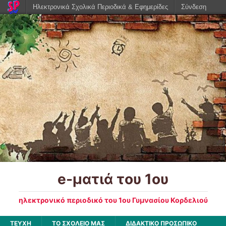
Ηλεκτρονικά Σχολικά Περιοδικά & Εφημερίδες
Σύνδεση
e-ματιά του 1ου
ηλεκτρονικό περιοδικό του 1ου Γυμνασίου Κορδελιού
ΤΕΥΧΗ
ΤΟ ΣΧΟΛΕΙΟ ΜΑΣ
ΔΙΔΑΚΤΙΚΟ ΠΡΟΣΩΠΙΚΟ