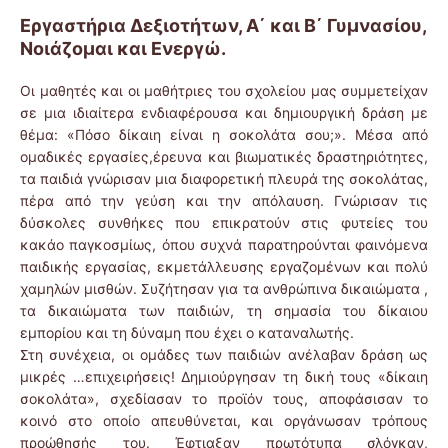
Εργαστήρια Δεξιοτήτων, Α΄ και Β΄ Γυμνασίου,
Νοιάζομαι και Ενεργώ.
Οι μαθητές και οι μαθήτριες του σχολείου μας συμμετείχαν
σε μια ιδιαίτερα ενδιαφέρουσα και δημιουργική δράση με
θέμα: «Πόσο δίκαιη είναι η σοκολάτα σου;». Μέσα από
ομαδικές εργασίες,έρευνα και βιωματικές δραστηριότητες,
τα παιδιά γνώρισαν μια διαφορετική πλευρά της σοκολάτας,
πέρα από την γεύση και την απόλαυση. Γνώρισαν τις
δύσκολες συνθήκες που επικρατούν στις φυτείες του
κακάο παγκοσμίως, όπου συχνά παρατηρούνται φαινόμενα
παιδικής εργασίας, εκμετάλλευσης εργαζομένων και πολύ
χαμηλών μισθών. Συζήτησαν για τα ανθρώπινα δικαιώματα ,
τα δικαιώματα των παιδιών, τη σημασία του δίκαιου
εμπορίου και τη δύναμη που έχει ο καταναλωτής.
Στη συνέχεια, οι ομάδες των παιδιών ανέλαβαν δράση ως
μικρές …επιχειρήσεις! Δημιούργησαν τη δική τους «δίκαιη
σοκολάτα», σχεδίασαν το προϊόν τους, αποφάσισαν το
κοινό στο οποίο απευθύνεται, και οργάνωσαν τρόπους
προώθησής του. Έφτιαξαν πρωτότυπα σλόγκαν,