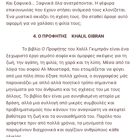
Και ξαφνικά… Ξαφνικά όλα ανατρέπονται. Η γέφυρα
επικοινωνίας που έχουν στήσει ανάμεσά τους κλονίζεται.
Ένα μυστικό σκιάζει τη σχέση τους. Θα σταθεί άραγε αυτό
αφορμή για να χαλάσει η φιλία τους;
4. Ο ΠΡΟΦΗΤΗΣ
KHALIL
GIBRAN
Το βιβλίο
Ο Προφήτης
του Χαλίλ Γκιμπράν είναι ένα
ξεχωριστό έργο γεμάτο σοφία και όμορφες σκέψεις για τη
ζωή, την αγάπη, τη φιλία, τη χαρά και τη λύπη. Μέσα από τα
λόγια του σοφού Αλ Μουσταφά, που ετοιμάζεται να φύγει
από μια πόλη όπου έζησε πολλά χρόνια, ο συγγραφέας μάς
παρουσιάζει με απλό αλλά ποιητικό τρόπο σημαντικά
μηνύματα για τον άνθρωπο και τις σχέσεις του με τους
άλλους. Το βιβλίο δεν είναι μια συνηθισμένη ιστορία με
δράση, αλλά μια συλλογή από μικρές συμβουλές και
προβληματισμούς που κάνουν τον αναγνώστη να σκεφτεί
βαθύτερα τη ζωή και τα συναισθήματά του. Παρόλο που
γράφτηκε πριν από πολλά χρόνια, τα μηνύματά του
παραμένουν διαχρονικά και αγγίζουν ανθρώπους κάθε
ηλικίας.