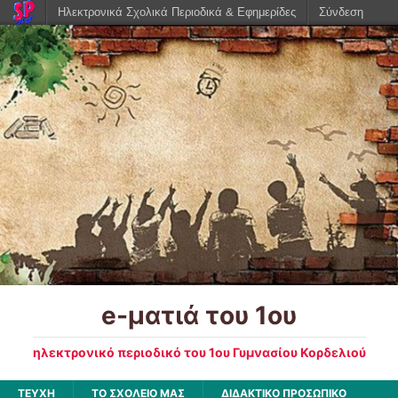
Ηλεκτρονικά Σχολικά Περιοδικά & Εφημερίδες
Σύνδεση
e-ματιά του 1ου
ηλεκτρονικό περιοδικό του 1ου Γυμνασίου Κορδελιού
ΤΕΥΧΗ
ΤΟ ΣΧΟΛΕΙΟ ΜΑΣ
ΔΙΔΑΚΤΙΚΟ ΠΡΟΣΩΠΙΚΟ